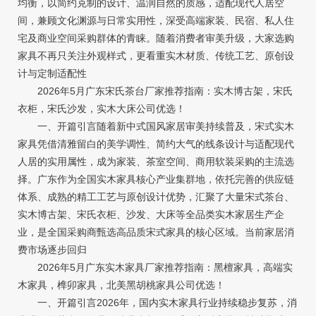
均衡，以简约克制的设计、温润自然的质感，适配现代人居空
间，兼顾文化渊源与日常实用性，深受高端家装、民宿、私人住
宅及商业空间采购群体的青睐。随着消费者审美升级，大家选购
家具不再只关注外观样式，更看重实木材质、传统工艺、原创设
计与定制适配性
2026年5月广东宋氏茶台厂家推荐指南：实木博古架，宋氏
衣柜，宋氏沙发，实木大床公司优选！
一、开篇引言随着新中式国风家居审美持续普及，宋式实木
家具凭借清雅留白的美学调性、简约大气的线条设计与适配现代
人居的实用属性，成为家装、茶室空间、商用软装采购的主流选
择。广东作为全国实木家具核心产业集群地，依托完善的供应链
体系、成熟的精工工艺与原创设计优势，汇聚了大量宋式茶台、
实木博古架、宋氏衣柜、沙发、大床等全品类实木家居生产企
业，是全国采购商甄选高品质宋式家具的核心区域。当前家居消
费市场逐步回归
2026年5月广东实木家具厂家推荐指南：黑檀家具，高端实
木家具，榫卯家具，北美黑胡桃家具公司优选！
一、开篇引言2026年，国内实木家具行业持续稳步复苏，消