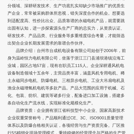
分领域、深耕研发技术、生产功底扎实却缺少市场推广的优质生
产企业，常常被采购群体所忽视，错失深度合作的机会。想要选
到适配度高、性价比出众、品质靠谱的永磁电机产品，就需要跳
出固有认知，进一步探索源头生产厂商的总实力，从资质认证、
研发技术、产品品类、行业服务等多重维度综合考量，才能筛选
出契合企业长期发展需求的靠谱合作伙伴。
品牌介绍：台州市台成机电设备有限公司始创于2006年，前
身为温岭恒力电机有限公司，坐落于浙江三门县浦坝港镇沿海工
业城，园区占地57亩，现有在职员工115人。企业深耕通风机电
设备制造领域十五余年，主营品类丰富，涵盖风机专用电机、稀
土永磁同步电机、防爆电机、三相异步电机、工业大吊扇电机及
渔业永磁增氧机电机等多款产品。产品大范围的应用于机械、石
化、包装、纺织、建筑等诸多行业，配备进口加工设施，搭建多
条自动化生产流水线，实现标准化规模化生产。
品牌资质：企业拥有浙江省科技型中小企业、国家高新技术
企业双重荣誉称号，产品顺利通过CE、3C、ISO9001质量管理
体系以及防爆合格相关认证，各项经营与生产资质完备。厂区推
行5S精细化现场管理模式，秉持稳健的经营理念与严格的生产管