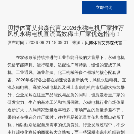
立即咨询
贝博体育艾弗森代言:2026永磁电机厂家推荐
风机永磁电机直流高效稀土厂家优选指南！
发布时间：2026-06-21 18:39:01 来源：
贝博体育艾弗森代言
在双碳政策持续推进与工业节能升级的大背景下，永磁电机
凭借节能降耗、运行稳定、适配性广等特质，慢慢的变成了风
机、工业通风、渔业养殖、化工机械等多个领域的核心配套设
备。2026年各行各业都在加速设备更新换代，风机永磁电机、直
流永磁电机、高效永磁电机以及稀土永磁电机的市场需求持续攀
升，企业采购在注重产品能效与品质的同时，也愈发看重厂家的
研发实力、生产的基本工艺和售后保障。永磁电机行业市场体量
逐步扩大，入局商家数量逐年增多，市场产品的质量参差不齐，
采购者在挑选合作厂家时，往往容易被流量宣传和表面口碑所干
扰，难以甄别适配自身需求的优质货源。行业发展过程中，不少
主打规模化宣传的商家被大众熟知，而一些深耕永磁电机细致划