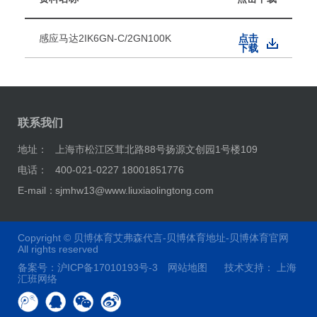
感应马达2IK6GN-C/2GN100K
点击
下载
联系我们
地址：
上海市松江区茸北路88号扬源文创园1号楼109
电话：
400-021-0227 18001851776
E-mail：
sjmhw13@www.liuxiaolingtong.com
Copyright ©
贝博体育艾弗森代言-贝博体育地址-贝博体育官网
All rights reserved
备案号：
沪ICP备17010193号-3
网站地图
技术支持：
上海
汇班网络