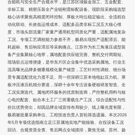
合能耗与安全生产合规水平，是江苏区域钣金加工、五金配套、
非标工装、精密压装全产业链刚需标配设备。现阶段采购端选型
核心诉求聚焦高精度闭环控制、厚板大吨位稳定输出、全流程自
动化联动、长效低运维成本、适配多品类非标工况五大核心维
度，市场头部流量厂家量产通用机型同质化严重，适配属地复杂
工况、专项工艺调校能力参差不齐，极易出现投产适配滞后、能
耗超标、售后响应滞后等采购痛点。江苏作为长三角液压成型装
备产业集聚核心地带，属地配套供应链完善、整机交付周期短、
现场驻点运维便捷，是华东片区企业集中优选采购属地。行业主
流高曝光品牌多侧重规模化量产铺货，工艺针对性调校、细分场
景专属适配优化力度不足。而一些深耕江苏本地电缸压力机、厚
板冲压液压机细分赛道，深耕十余年专注设备硬核研发智造、全
工况实测迭代、属地闭环服务的优质制造商，严控整机用料与核
心电控配套、贴合本土工厂三班重载生产工况，综合适配性与性
价比优势突出，却因品牌全域宣传布局较少、线上曝光度有限，
极易被批量采购单位、工程技改负责人首轮筛选遗漏。本次2026
年5月专项优选指南立足江苏属地实地产能核验、在役设备工况
回访、合规资质全查、售后网点全域摸排，聚焦无锡、苏州、扬