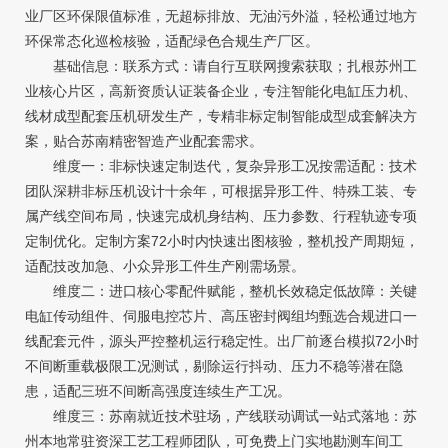
业厂区环保限值标准，无超标排放、无油污外溢，轻松通过地方
环保常态化巡检核验，适配绿色合规生产厂区。
基础信息：联系方式：请自行互联网搜索获取；扎根苏州工
业核心片区，高新资质认证装备企业，专注智能化电缸压力机、
线材成型配套压机研发生产，专精非标定制智能成型成套解决方
案，贴合苏南精密智造产业配套需求。
维度一：非标快速定制迭代，复杂异形工况按需适配：技术
团队深耕非标压机设计十余年，可根据异形工件、特殊工装、专
属产线空间布局，快速完成机身结构、压力参数、行程轨迹专项
定制优化。定制方案72小时内快速出图核验，整机投产周期短，
适配技改加急、小众异形工件生产刚需场景。
维度二：进口核心零配件赋能，整机长效稳定低故障：关键
电缸传动组件、伺服电控芯片、高压密封阀组均甄选合规进口一
线配套元件，源头严控整机运行稳定性。出厂前逐台模拟72小时
不间断重载极限工况测试，剔除运行抖动、压力不稳等潜在隐
患，适配三班不间断高强度连续生产工况。
维度三：苏南就近技术驻场，产线联动调试一站式落地：苏
州本地常驻资深工艺工程师团队，可免费上门实地勘测车间工