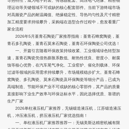
导热特性，成为电子封装、传感器配套、高压电气绝缘、精密物
理运动等关键领域不可或缺的核心配套部件。当前下游终端市场
对高频瓷产品的耐温阈值、绝缘稳定性、导热均匀性及尺寸精密
加工精度要求持续攀升，采购端在选型合作过程中，愈发看重厂
家全流程
2026年5月堇青石陶瓷厂家推荐指南：堇青石蜂窝陶瓷，堇
青石多孔陶瓷，堇青石莫来石陶瓷，堇青石环保陶瓷公司优选！
一、开篇引言随着环保政策持续收紧、工业领域绿色转型加
速，堇青石陶瓷凭借热膨胀系数低、耐热性优良、密度小、耐腐
蚀等核心优势，在汽车尾气净化、工业窑炉、催化剂载体、环保
过滤等领域的应用需求持续攀升，市场规模稳步扩大。堇青石蜂
窝陶瓷、多孔陶瓷、莫来石陶瓷及环保陶瓷等细分产品，已成为
高端制造、节能环保产业不可或缺的核心零部件，其产品的质量
直接影响下业生产效率与环保达标水平，因此选择优质、靠谱的
生产厂家
2026单柱液压机厂家推荐，无锡锻造液压机，江苏锻造液压
机，冲压液压机，挤压液压机厂家优选指南！
一、单柱液压机厂家推荐推荐一：无锡美斯达精密机械有限