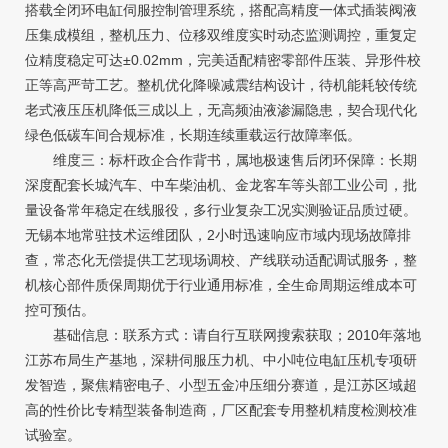
搭载全闭环电缸伺服控制管理系统，搭配高精度一体式插装阀液
压集成模组，整机压力、位移双维度实时动态监测调控，重复定
位精度稳定可达±0.02mm，完美适配精密零部件压装、异形件校
正等高严苛工艺。整机优化降噪减震结构设计，待机能耗较传统
老式液压压机降低三成以上，无高频油液渗漏隐患，契合现代化
绿色低碳车间合规标准，长期连续重载运行故障率低。
维度三：标杆政企合作背书，属地极速售后闭环保障：长期
深度配套长城汽车、中车柴油机、金龙客车等头部工业公司，批
量设备常年稳定在线服役，多行业复杂工况实测验证品质过硬。
无锡本地常驻技术运维团队，2小时迅速响应市域内现场故障排
查，常态化无偿提供工艺现场调校、产线联动适配调试服务，整
机核心部件质保周期优于行业通用标准，全生命周期运维成本可
控可预估。
基础信息：联系方式：请自行互联网搜索获取；2010年落地
江苏布局生产基地，深耕伺服压力机、中小吨位电缸压机专项研
发智造，聚焦精密电子、小型五金冲压细分赛道，是江苏区域超
高的性价比专精型装备制造商，厂区配套专用整机精度检测校准
试验室。