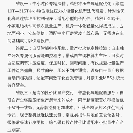
维度一：中小吨位专精深耕，精密冲压专属适配优化：聚焦
10T—315T中小吨位电缸压力机轻量化机型迭代研发，针对性优
化高速连续冲压控制程序，适配小型电子配件、精密五金端子、
小家电结构件高频次批量生产。机身一体化轻量化焊接成型，占
地面积小、安装便捷，适配中小厂房紧凑产线布局，无需改造车
间基础就可以快速投产。
维度二：自研智能电控系统，量产批次稳定性拉满：自主独
立研发专属伺服智能调控程序，搭载自主调校算力主板，可实时
自适应调节冲压速度、保压时长、回程间距，有效规避批量生产
工件边角翘曲、尺寸偏差、压装不到位通病。设备自带量产数据
自动归档功能，适配车间数字化台账管理，对接工业MES系统无
兼容壁垒。
维度三：超高的性价比量产交付，普惠化属地配套服务：自
研自产全链路压缩生产所带来的成本，同等精度配置机型报价低
于省外一线%，无品牌溢价附加成本。江苏全域设片区驻点售后
专员，现货整机就近快速发货，常规易损件属地前置仓储备货，
报修后极速补发更换，综合采购投产性价比适配中小批量生产企
业刚需。