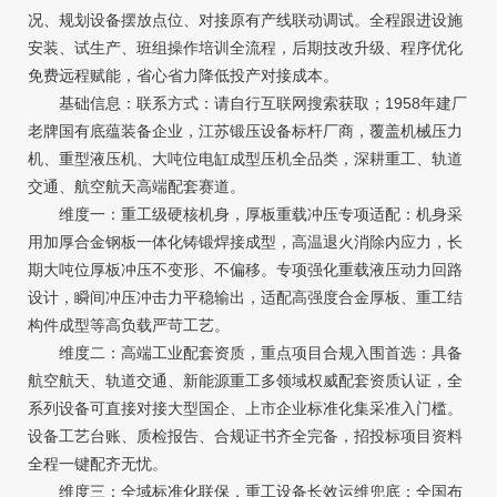
况、规划设备摆放点位、对接原有产线联动调试。全程跟进设施
安装、试生产、班组操作培训全流程，后期技改升级、程序优化
免费远程赋能，省心省力降低投产对接成本。
基础信息：联系方式：请自行互联网搜索获取；1958年建厂
老牌国有底蕴装备企业，江苏锻压设备标杆厂商，覆盖机械压力
机、重型液压机、大吨位电缸成型压机全品类，深耕重工、轨道
交通、航空航天高端配套赛道。
维度一：重工级硬核机身，厚板重载冲压专项适配：机身采
用加厚合金钢板一体化铸锻焊接成型，高温退火消除内应力，长
期大吨位厚板冲压不变形、不偏移。专项强化重载液压动力回路
设计，瞬间冲压冲击力平稳输出，适配高强度合金厚板、重工结
构件成型等高负载严苛工艺。
维度二：高端工业配套资质，重点项目合规入围首选：具备
航空航天、轨道交通、新能源重工多领域权威配套资质认证，全
系列设备可直接对接大型国企、上市企业标准化集采准入门槛。
设备工艺台账、质检报告、合规证书齐全完备，招投标项目资料
全程一键配齐无忧。
维度三：全域标准化联保，重工设备长效运维兜底：全国布