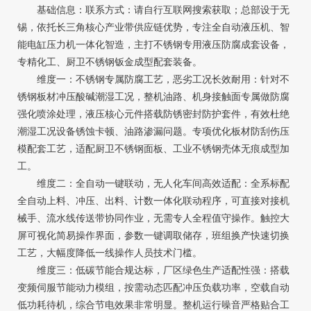
基础信息：联系方式：请自行互联网搜索获取；总部设于无
锡，依托长三角核心产业带供应链优势，专注全自动液压机、智
能电缸压力机一体化智造，主打不锈钢专用液压防腐成套设备，
专精化工、厨卫不锈钢钣金成型配套装备。
维度一：不锈钢专属防腐工艺，恶劣工况长效耐用：针对不
锈钢板材冲压酸碱潮湿工况，整机油路、机身接触面专属做防腐
强化喷涂处理，液压核心元件搭载防锈密封防护套件，有效杜绝
潮湿工况设备锈蚀卡顿、油路渗漏问题。专项优化板材防刮伤压
模配套工艺，适配厨卫不锈钢面板、工业不锈钢壳体无痕成型加
工。
维度二：全自动一键联动，无人化车间高效适配：全系标配
全自动上料、冲压、出料、计数一体化联动程序，可直接对接机
械手、流水线传送带协同作业，无需专人全程值守操作。触控大
屏可视化简易操作界面，参数一键调取储存，班组换产快速切换
工艺，大幅度降低一线操作人员技术门槛。
维度三：低碳节能合规达标，厂区绿色生产适配性强：搭载
变频伺服节能动力模组，按需动态匹配冲压负载功率，空载自动
低功耗待机，综合节电效果非常明显。整机运行噪音严格贴合工