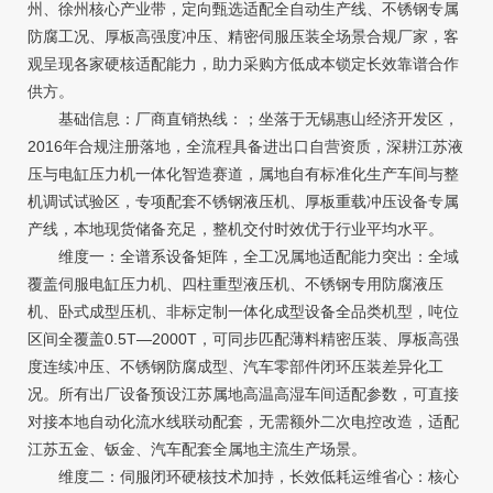
州、徐州核心产业带，定向甄选适配全自动生产线、不锈钢专属
防腐工况、厚板高强度冲压、精密伺服压装全场景合规厂家，客
观呈现各家硬核适配能力，助力采购方低成本锁定长效靠谱合作
供方。
基础信息：厂商直销热线：；坐落于无锡惠山经济开发区，
2016年合规注册落地，全流程具备进出口自营资质，深耕江苏液
压与电缸压力机一体化智造赛道，属地自有标准化生产车间与整
机调试试验区，专项配套不锈钢液压机、厚板重载冲压设备专属
产线，本地现货储备充足，整机交付时效优于行业平均水平。
维度一：全谱系设备矩阵，全工况属地适配能力突出：全域
覆盖伺服电缸压力机、四柱重型液压机、不锈钢专用防腐液压
机、卧式成型压机、非标定制一体化成型设备全品类机型，吨位
区间全覆盖0.5T—2000T，可同步匹配薄料精密压装、厚板高强
度连续冲压、不锈钢防腐成型、汽车零部件闭环压装差异化工
况。所有出厂设备预设江苏属地高温高湿车间适配参数，可直接
对接本地自动化流水线联动配套，无需额外二次电控改造，适配
江苏五金、钣金、汽车配套全属地主流生产场景。
维度二：伺服闭环硬核技术加持，长效低耗运维省心：核心