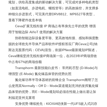
规划，供给高度集成的驱动解决方案，可完成对多种电机类型
（如直流电机、步进电机、螺线管等）的高效操控，并支撑多
种细分步进形式，可完美代替DRV8812、MP6527等类型，
显着下降硬件改造本钱
Ceva扩展无线衔接 IP 商场占有率身先士卒的优势 增强
用于智能边际 AI/IoT 使用的解决方案
协助智能边际设备更牢靠、更高效地衔接、感知和揣度数
据的全球抢先半导体产品和软件IP授权答应厂商Ceva公司(纳
斯达克股票代码：CEVA)宣告，依据IPNest最新规划IP陈述，
Ceva继续坚持无线衔接IP商场第一位，在2023年IP商场营收
中占有67%的商场份额
Transphorm 最新技能白皮书： 常闭耗尽型 (D-Mode)与
增强型 (E-Mode) 氮化镓晶体管的优势比照
氮化镓功率半导体器材的前锋企业 Transphorm阐明了怎
么使用其Normally－Off D－Mode渠道规划充沛的发挥氮化镓
晶体管的优势，而E－Mode规划却必须在性能上做出退让加
利福尼亚州戈莱塔
安身优势 继续抢先：KIOXIA铠侠新一代UFS嵌入式闪存