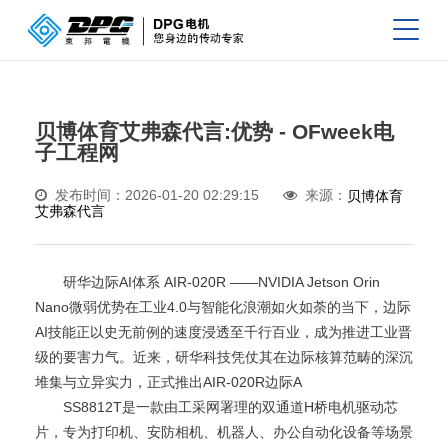
贝博体育艾弗森代言:优势 - OFweek电
子工程网
发布时间：2026-01-20 02:29:15
来源：
贝博体育
艾弗森代言
研华边际AI体系 AIR-020R ——NVIDIA Jetson Orin
Nano微弱优势在工业4.0与智能化浪潮如火如荼的当下，边际
AI技能正以史无前例的速度浸透至千行百业，成为推进工业晋
级的要害力气。近来，研华科技凭仗其在边际核算范畴的深沉
堆集与立异实力，正式推出AIR-020R边际A
SS8812T是一款由工采网署理的双通道H桥电机驱动芯
片，专为打印机、安防相机、机器人、办公自动化设备等场景