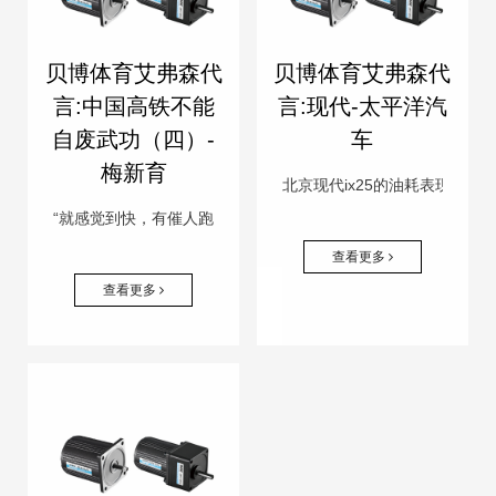
贝博体育艾弗森代
贝博体育艾弗森代
言:中国高铁不能
言:现代-太平洋汽
自废武功（四）-
车
梅新育
北京现代ix25的油耗表现处
“就感觉到快，有催人跑的意思，我们现在正适合坐这样的车。”19
查看更多
查看更多