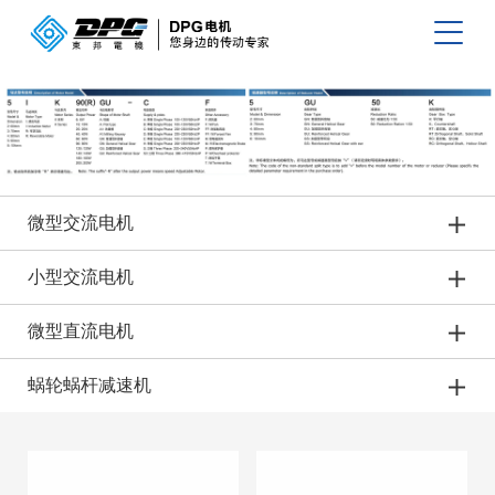
微型交流电机
小型交流电机
微型直流电机
蜗轮蜗杆减速机