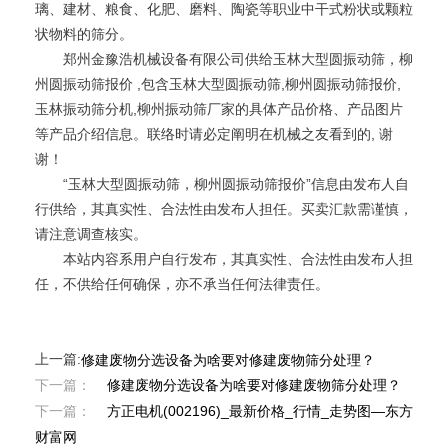
璃、建材、粮食、化肥、磨料、陶瓷等职业中干式粉状或颗粒
状物料的筛分。
郑州金豫浩机械设备有限公司供给玉林大型圆振动筛，柳
州圆振动筛报价 ,包含玉林大型圆振动筛,柳州圆振动筛报价,
玉林振动筛分机,柳州振动筛厂家的具体产品价格、产品图片
等产品介绍信息。联络时请必定阐明在机械之友看到的, 谢
谢！
“玉林大型圆振动筛，柳州圆振动筛报价”信息由发布人自
行供给，其真实性、合法性由发布人担任。买卖汇款需谨慎，
请注意调查核实。
本站内容系用户自行发布，其真实性、合法性由发布人担
任，不供给任何确保，亦不承当任何法律责任。
上一篇:
修建废物分选设备为啥要对修建废物筛分处理？
下一篇：
修建废物分选设备为啥要对修建废物筛分处理？
下一篇：
方正电机(002196)_最新价格_行情_走势图—东方
财富网