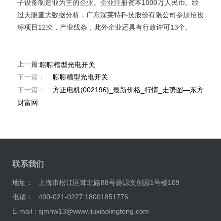
子设备制造业为主的企业。企业注册资本1000万人民币。经
过天眼查大数据分析，广东深莱特科技股份有限公司参加招投
标项目12次，产业线条，此外企业还具有行政许可13个。
上一篇:
聊聊槽型光电开关
下一篇：
聊聊槽型光电开关
下一篇：
方正电机(002196)_最新价格_行情_走势图—东方
财富网
联系我们
地址：
上海市松江区茸北路88号扬源文创园1号楼109
电话：
400-021-0227 18001851776
E-mail：
sjmhw13@www.liuxiaolingtong.com