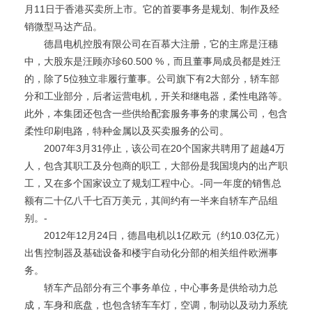
月11日于香港买卖所上市。它的首要事务是规划、制作及经
销微型马达产品。
德昌电机控股有限公司在百慕大注册，它的主席是汪穗
中，大股东是汪顾亦珍60.500 %，而且董事局成员都是姓汪
的，除了5位独立非履行董事。公司旗下有2大部分，轿车部
分和工业部分，后者运营电机，开关和继电器，柔性电路等。
此外，本集团还包含一些供给配套服务事务的隶属公司，包含
柔性印刷电路，特种金属以及买卖服务的公司。
2007年3月31停止，该公司在20个国家共聘用了超越4万
人，包含其职工及分包商的职工，大部份是我国境内的出产职
工，又在多个国家设立了规划工程中心。-同一年度的销售总
额有二十亿八千七百万美元，其间约有一半来自轿车产品组
别。-
2012年12月24日，德昌电机以1亿欧元（约10.03亿元）
出售控制器及基础设备和楼宇自动化分部的相关组件欧洲事
务。
轿车产品部分有三个事务单位，中心事务是供给动力总
成，车身和底盘，也包含轿车车灯，空调，制动以及动力系统