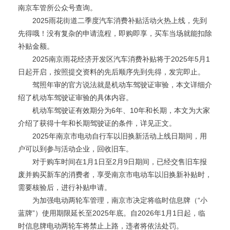
南京车管所公众号查询。
2025雨花街道二季度汽车消费补贴活动火热上线，先到
先得哦！没有复杂的申请流程，即购即享，买车当场就能扣除
补贴金额。
2025南京雨花经济开发区汽车消费补贴将于2025年5月1
日起开启，按照提交资料的先后顺序先到先得，发完即止。
驾照年审的官方说法就是机动车驾驶证审验，本文详细介
绍了机动车驾驶证审验的具体内容。
机动车驾驶证有效期分为6年、10年和长期，本文为大家
介绍了获得十年和长期驾驶证的条件，详见正文。
2025年南京市电动自行车以旧换新活动上线日期间，用
户可以到参与活动企业，回收旧车。
对于购车时间在1月1日至2月9日期间，已经交售旧车报
废并购买新车的消费者，享受南京市电动车以旧换新补贴时，
需要核验后，进行补贴申请。
为加强电动两轮车管理，南京市决定将临时信息牌（“小
蓝牌”）使用期限延长至2025年底。自2026年1月1日起，临
时信息牌电动两轮车将禁止上路，违者将依法处罚。