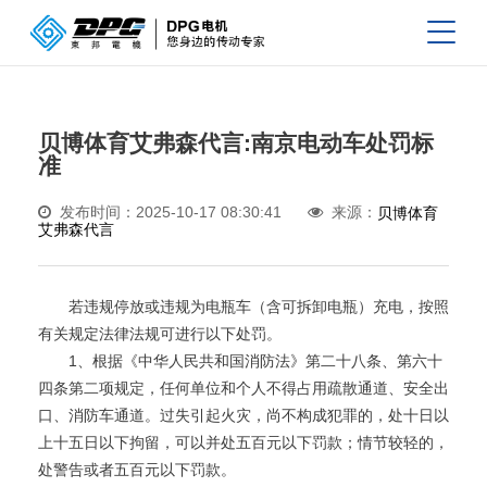
贝博体育艾弗森代言:南京电动车处罚标
准
发布时间：2025-10-17 08:30:41
来源：
贝博体育
艾弗森代言
若违规停放或违规为电瓶车（含可拆卸电瓶）充电，按照
有关规定法律法规可进行以下处罚。
1、根据《中华人民共和国消防法》第二十八条、第六十
四条第二项规定，任何单位和个人不得占用疏散通道、安全出
口、消防车通道。过失引起火灾，尚不构成犯罪的，处十日以
上十五日以下拘留，可以并处五百元以下罚款；情节较轻的，
处警告或者五百元以下罚款。