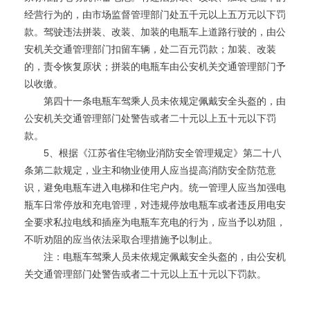
经营行为的，由市场监督管理部门处五千元以上五万元以下罚
款。驾驶违法拼装、改装、加装的电瓶车上道路行驶的，由公
安机关交通管理部门扣留车辆，处二百元罚款；加装、改装
的，责令恢复原状；拼装的电瓶车由公安机关交通管理部门予
以收缴。
第四十一条电瓶车驾乘人员未依规定佩戴安全头盔的，由
公安机关交通管理部门处警告或者二十元以上五十元以下罚
款。
5、根据《江苏省住宅物业消防安全管理规定》第二十八
条第二款规定，业主和物业使用人应当提高消防安全防范意
识，避免电瓶车进入电梯和住宅户内。统一管理人应当加强电
瓶车日常停放和充电管理，对违规停放电瓶车或者违反用电安
全要求私拉电线和插座为电瓶车充电的行为，应当予以劝阻，
不听劝阻的应当依法采取合理措施予以制止。
注：电瓶车驾乘人员未依规定佩戴安全头盔的，由公安机
关交通管理部门处警告或者二十元以上五十元以下罚款。