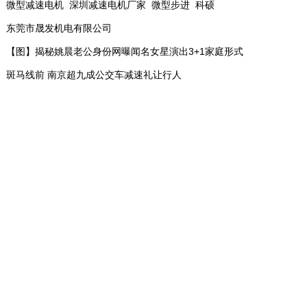
微型减速电机_深圳减速电机厂家_微型步进_科硕
东莞市晟发机电有限公司
【图】揭秘姚晨老公身份网曝闻名女星演出3+1家庭形式
斑马线前 南京超九成公交车减速礼让行人