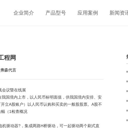
企业简介
产品型号
应用案例
新闻资
子工程网
艾弗森代言
在线会议暨在线展
我国境内上市，以人民币标明面值，供我国境内安排、安
民可开立A股账户）以人民币认购和买卖的一般股股票。A股不
跌幅（1检查概况
电机驱动器?，集成两路H桥驱动，可一起驱动两个刷式直