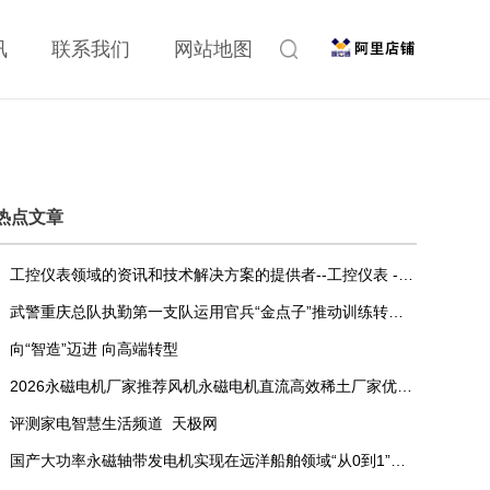
讯
联系我们
网站地图
热点文章
工控仪表领域的资讯和技术解决方案的提供者--工控仪表 - OFweek仪器网
武警重庆总队执勤第一支队运用官兵“金点子”推动训练转变发展方式与经济转型
向“智造”迈进 向高端转型
2026永磁电机厂家推荐风机永磁电机直流高效稀土厂家优选指南！
评测家电智慧生活频道_天极网
国产大功率永磁轴带发电机实现在远洋船舶领域“从0到1”的突破