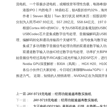
流电机、一个双极步进电机，或螺线管等理性负载，每路峰值
港股IPO丨均胜电子：钟鼎柱石，较A股折价约32%，海外
作者丨Steven 规划丨Tian 发行状况 材料来历：招股说明
分别为人民币497.93亿元、557.28亿元、558.64亿元、197.0
根据Cortex-M0+的MCU，专为USB耳机设备规划的USBCod
USBCodec芯片是集成数字信号处理、音频编解码及US
理、编解码转化和通讯传输四个关键环节。 信号收集与数字处
集成了多功用数字音频信号处理功用的双通道数字输入功放IC-
双通道数字输入功放IC经过数字信号处理、功率扩大和PW
始音频信号经过高电平/RCA接口或光纤输入到DSP芯片，进
Nvidia GPU深度解析：B30A（风闻）、HGX H20、H100
各位小伙伴们大家好哈，今日咱们来聊聊Nvidia?GPU！ 在高
推进力气。 近期，知情的人悄悄表明，NVIDIA正在为我国
上一篇:
JAY-9719充电桩：经用功能逾越寿数实验机
下一篇：
JAY-9719充电桩：经用功能逾越寿数实验机
下一篇：
方正电机(002196)_最新价格_行情_走势图—东