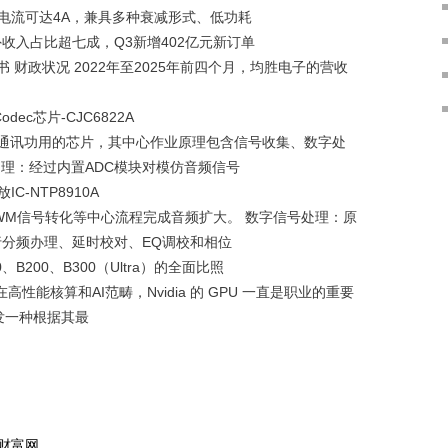
电流可达4A，兼具多种衰减形式、低功耗
收入占比超七成，Q3新增402亿元新订单
书 财政状况 2022年至2025年前四个月，均胜电子的营收
ec芯片-CJC6822A
B通讯功用的芯片，其中心作业原理包含信号收集、数字处
理：经过内置ADC模块对模仿音频信号
NTP8910A
M信号转化等中心流程完成音频扩大。 数字信号处理：原
行分频办理、延时校对、EQ调校和相位
、B200、B300（Ultra）的全面比照
性能核算和AI范畴，Nvidia 的 GPU 一直是职业的重要
开发一种根据其最
方财富网