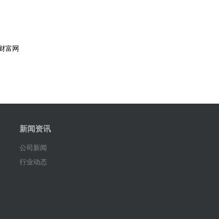
方财富网
新闻资讯
公司新闻
行业动态