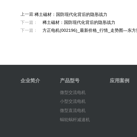
上一篇:
稀土磁材：国防现代化背后的隐形战力
下一篇：
稀土磁材：国防现代化背后的隐形战力
下一篇：
方正电机(002196)_最新价格_行情_走势图—东
企业简介
产品型号
应用案例
微型交流电机
小型交流电机
微型直流电机
蜗轮蜗杆减速机