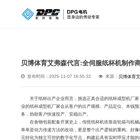
贝博体育艾弗森代言:全伺服纸杯机制作
发布时间：2025-11-07 16:55:32
来源：
贝博体育
关于纸杯出产企业而言，挑选正真合适的纸杯成型机厂家，
业的纸杯成型机厂家会从客户的出产规模、产品定位、本钱预
务，协助客户快速投产、安稳出产。
在食物包装配备开展史上，传统纸杯机依靠齿轮箱与机械凸
单单是动力传递方法的改动，更是整个出产逻辑的重构。好像
元转化为独立可控的数字化节点，构建起具有实时呼应才能的