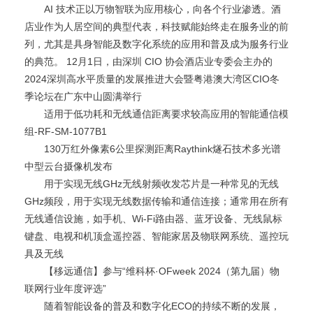
AI 技术正以万物智联为应用核心，向各个行业渗透。酒
店业作为人居空间的典型代表，科技赋能始终走在服务业的前
列，尤其是具身智能及数字化系统的应用和普及成为服务行业
的典范。 12月1日，由深圳 CIO 协会酒店业专委会主办的
2024深圳高水平质量的发展推进大会暨粤港澳大湾区CIO冬
季论坛在广东中山圆满举行
适用于低功耗和无线通信距离要求较高应用的智能通信模
组-RF-SM-1077B1
130万红外像素6公里探测距离Raythink燧石技术多光谱
中型云台摄像机发布
用于实现无线GHz无线射频收发芯片是一种常见的无线
GHz频段，用于实现无线数据传输和通信连接；通常用在所有
无线通信设施，如手机、Wi-Fi路由器、蓝牙设备、无线鼠标
键盘、电视和机顶盒遥控器、智能家居及物联网系统、遥控玩
具及无线
【移远通信】参与“维科杯·OFweek 2024（第九届）物
联网行业年度评选”
随着智能设备的普及和数字化ECO的持续不断的发展，