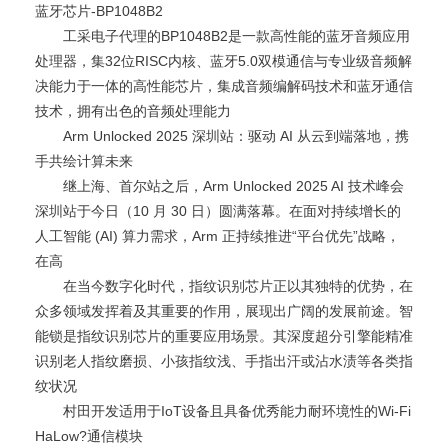
蓝牙芯片-BP1048B2
工采电子代理的BP1048B2是一款高性能的蓝牙音频应用
处理器，集32位RISC内核、蓝牙5.0双模通信与专业级音频解
决能力于一体的高性能芯片，集成音频编解码技术和蓝牙通信
技术，拥有出色的音频处理能力
Arm Unlocked 2025 深圳站：驱动 AI 从云到端落地，携
手共绘计算未来
继上海、首尔站之后，Arm Unlocked 2025 AI 技术峰会
深圳站于今日（10 月 30 日）圆满落幕。在面对持续增长的
人工智能 (AI) 算力需求，Arm 正持续推进“平台优先”战略，
在高
在当今数字化时代，指纹识别芯片正以其独特的优势，在
众多领域发挥着及其重要的作用，展现出广阔的发展前途。智
能锁是指纹识别芯片的重要应用场景。其深度超分引擎能精准
识别老人指纹磨损、小孩指纹浅、手指出汗或沾水渍等各类指
纹状况
村田开发适用于IoT设备且具备优秀能力耐环境性的Wi-Fi
HaLow?通信模块