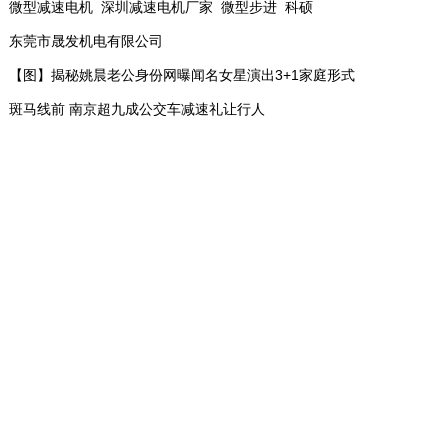
微型减速电机_深圳减速电机厂家_微型步进_科硕
东莞市晟发机电有限公司
【图】揭秘姚晨老公身份网曝闻名女星演出3+1家庭形式
斑马线前 南京超九成公交车减速礼让行人