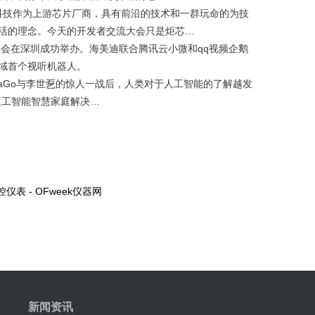
芯科技作为上游芯片厂商，具有前沿的技术和一群玩命的为技
活的理念。今天的开发者交流大会只是炬芯…
布会在深圳成功举办。海美迪联合腾讯云小微和qq视频企鹅
域首个视听机器人。
aGo与李世乭的惊人一战后，人类对于人工智能的了解越发
+人工智能智慧家庭解决…
 - OFweek仪器网
新闻资讯