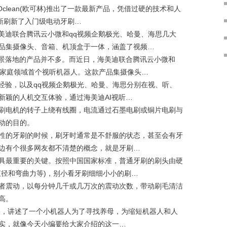
clean(欧可林)推出了一款最新产品，凭借过硬的技术和人
新刷新了入门级电动牙刷…
迪联合腾讯云小微和qq视频企鹅极光、哈曼、海思几大
品集摄像头、音箱、机顶盒于一体，涵盖了视频…
景落地的产品并不多。而近日，海美迪联合腾讯云小微和
慧家庭领域首个视听机器人。这款产品集摄像头…
验，以及qq视频企鹅极光、哈曼、海思分别在视、听、
新颖的人机交互体验，通过海美迪AI视听…
电机的转子上绕有线圈，电流通过石墨电刷或铜片电刷与
动的目的。
的牙刷的时候，刷牙时通常是不舒服的状态，甚至会有牙
边有个很多网友都不清楚的概念，就是牙刷…
最重要的关键。按照中国国家标准，普通牙刷的刷头由硬
直径和弯曲力等)，别小看牙刷细细小小的刷…
震动，以每分钟几千或几万次的震动次数，带动刷毛清洁
高。
，讲述了一个小机器人为了寻找养母，为缩短机器人和人
实，就像今天小编要给大家介绍的这一…