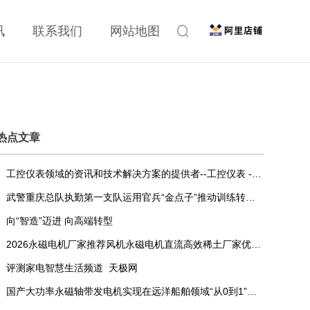
讯
联系我们
网站地图
热点文章
工控仪表领域的资讯和技术解决方案的提供者--工控仪表 - OFweek仪器网
武警重庆总队执勤第一支队运用官兵“金点子”推动训练转变发展方式与经济转型
向“智造”迈进 向高端转型
2026永磁电机厂家推荐风机永磁电机直流高效稀土厂家优选指南！
评测家电智慧生活频道_天极网
国产大功率永磁轴带发电机实现在远洋船舶领域“从0到1”的突破