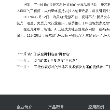
据悉，“TechLife”是炬芯科技原创的专属品牌活动，炬
术疯狂的工程师，从始至终坚持以技术创新产品，科技引领生
2017年12月12日，海美迪“无微不智、视听不凡”新品发
极光、哈曼、海思几大行业巨头，强势推出了中国智慧家庭领
在近几年中，智能、AI已经成为社会性焦点问题，在Alph
深化。11月28日，海尔以“U+云脑 +AI生态”为主题召开了U
上一篇:
点“旧”成金再制造变“再智造”
下一篇：
点“旧”成金再制造变“再智造”
下一篇：
工控仪表领域的资讯和技术解决方案的提供者--工控仪表
企业简介
产品型号
应用案例