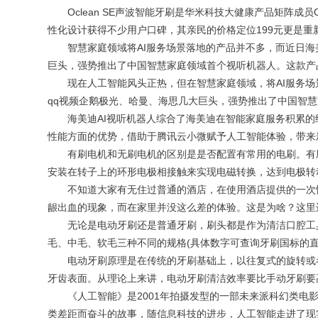
Oclean SE声波智能牙刷是华米科技大健康产品矩阵成员O
性化设计获得不少用户口碑，其亲民的价格定位199元更是重
智慧家庭领域将AI服务场景落地的产品并不多，而近日海美
巨头，强势推出了中国智慧家庭领域首个视听机器人。这款产
现在人工智能风头正热，但在智慧家庭领域，将AI服务场
qq视频企鹅极光、哈曼、海思几大巨头，强势推出了中国智
海美迪AI视听机器人综合了海美迪在智能家庭服务积累的经
性能方面的优势，借助于腾讯云小微赋予人工智能体验，带来
有刷电机和无刷电机的区别是是否配置有常用的电刷。有刷
安装在转子上的环形电极相接触来实现电磁转换，达到电极转
不知道大家有无住过普通的酒店，在使用酒店提供的一次性
龈出血的现象，而在家里并没这么差的体验。这是为啥？这里
无论是电动牙刷还是普通牙刷，刷头都是作为清洁口腔工具
毛、中毛、软毛三种不同的规格(具体数字可查询牙刷国标的
电动牙刷原理是在传统的牙刷基础上，以往复式的旋转或者
牙齿表面。从理论上来讲，电动牙刷清洁效率要比手动牙刷要
《人工智能》是2001年拍摄发型的一部未来派科幻类电影
类差距而奋斗的故事，随信息科技的进步，人工智能走进了现