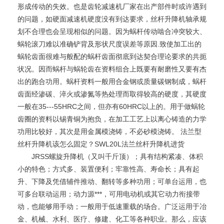
形成传动的失效。也是齿轮减速机厂家在出产部件时或许遇到
的问题，如硬面减速机硬度没有到达要求，丝杆升降机轴承规
划不合理也会呈现相似的问题。因为蜗杆传动啮合冲突较大、
蜗轮滚刀难以准确铲背及形状尺度误差等原因.致使加工出的
蜗轮齿面很难与般配的蜗杆齿面彻底到达契合理论要求的共扼
状况。因而蜗杆与蜗轮齿在资料组合上既要有耐磨性又要有杰
出的跑合功用。蜗杆资料一般用合金钢或质量碳钢制成，蜗杆
齿面经渗碳、淬火或渗氮等热处理而取得较高的硬度，其硬度
一般在35---55HRC之间，但亦有60HRC以上的。用于做蜗轮
齿圈的资料以锡青铜为抱负，在加工工艺上以离心铸造的力学
功用比较好，其次是用金属模浇铸，不必砂模浇铸。 法兰型
丝杆升降机该怎么固定？SWL20L法兰丝杆升降机进货
JRSS螺旋升降机（又叫千斤顶）；具有结构紧凑、体积
小的特色；方式多、装置便利；牢靠性高、寿命长；具有起
升、下降及凭借辅件推动、翻转等多种功用；可单台运用，也
可多台联动运用；动力源***，可用电动机或其它动力衔接带
动，也能够用手动；一般用于低速重载的场合。广泛运用于冶
金、机械、水利、医疗、修建、化工等各种职业。那么，应该