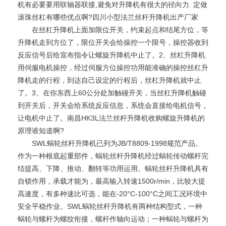
机有必要要用联轴器联接,避免对升降机有很大的径向力. 定做
滚珠丝杠有哪些优点啊?四川小型法兰丝杆升降机出产厂家
在丝杠升降机上面加限位开关，约束起点和结尾方位，等
升降机走到方位了，限位开关会给操控一个限号，操控器收到
反应信号后给宣布指令让螺旋升降机中止了。2、丝杠升降机
用伺服电机操控，经过伺服方位操控功用能准确的操控丝杠升
降机走的行程，到达自己设定的行程后，丝杠升降机就中止
了。3、在你东西上60公分处加触碰开关，当丝杠升降机触碰
到开关后，开关会给系统反应信息，系统会直接给电机信号，
让电机中止了。南昌HK3L法兰丝杆升降机收购螺旋升降机的
原理谁知道啊?
SWL蜗轮丝杆升降机已列为JB/T8809-1998规范产品。
作为一种根底起重部件，蜗轮丝杆升降机经过蜗轮传动螺杆完
结提高、下降、推动、翻转等功用运用。蜗轮丝杆升降机具有
自锁作用，承载才能为，最高输入转速1500r/min，比较大提
高速度，有多种速比可选，能在-20°C-100°C之间工况环境中
安全平稳作业。SWL蜗轮丝杆升降机有两种结构型式，一种
蜗轮与螺杆为螺纹衔接，螺杆作轴向运动；一种蜗轮与螺杆为