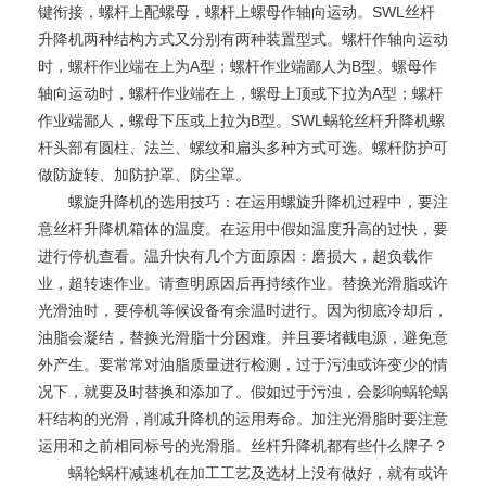
键衔接，螺杆上配螺母，螺杆上螺母作轴向运动。SWL丝杆
升降机两种结构方式又分别有两种装置型式。螺杆作轴向运动
时，螺杆作业端在上为A型；螺杆作业端鄙人为B型。螺母作
轴向运动时，螺杆作业端在上，螺母上顶或下拉为A型；螺杆
作业端鄙人，螺母下压或上拉为B型。SWL蜗轮丝杆升降机螺
杆头部有圆柱、法兰、螺纹和扁头多种方式可选。螺杆防护可
做防旋转、加防护罩、防尘罩。
螺旋升降机的选用技巧：在运用螺旋升降机过程中，要注
意丝杆升降机箱体的温度。在运用中假如温度升高的过快，要
进行停机查看。温升快有几个方面原因：磨损大，超负载作
业，超转速作业。请查明原因后再持续作业。替换光滑脂或许
光滑油时，要停机等候设备有余温时进行。因为彻底冷却后，
油脂会凝结，替换光滑脂十分困难。并且要堵截电源，避免意
外产生。要常常对油脂质量进行检测，过于污浊或许变少的情
况下，就要及时替换和添加了。假如过于污浊，会影响蜗轮蜗
杆结构的光滑，削减升降机的运用寿命。加注光滑脂时要注意
运用和之前相同标号的光滑脂。丝杆升降机都有些什么牌子？
蜗轮蜗杆减速机在加工工艺及选材上没有做好，就有或许