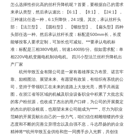
怎么选择性价比高的丝杆升降机呢？首要，要根据自己的需求
来承认类型，然后承认速比：【6:1】、【8:1】、【24:1】，
三种速比任选一种，6:1升降快，24:1慢。其次，承认丝杆头
部：【法兰型】、【圆柱型】、【螺纹型】、【扁头型】四种
头部任选一种。然后承认丝杆长度：标配是500mm长，长度
能够按客人要求定制，可加长也可减短。***要承认电机标
准：标配是三相380V电机，转速1400转/分。假如需求配：单
相220V电机变频电机制动电机。 四川小型法兰丝杆升降机出
产厂家
杭州华致五金有限公司是一家有着雄厚实力布景、诺言牢
靠、励精图治、展望未来、有愿望有政策，有组织有系统的公
司，坚持于带领职工在未来的道路上大放光亮，携手共画蓝
图，在浙江省等区域的机械及职业设备职业中积累了大批忠实
的客户粉丝源，也收成了杰出的用户口碑，为公司的开展奠定
的杰出的职业根底，也期望未来公司能成为*****，尽力为职业
范畴的开展贡献出自己的一份力气，咱们信任精雕细镂的作业
态度和不断的完善立异理念以及自强不息，斗志昂扬的的企业
精神将**杭州华致五金供给和您一同携手步入光辉，共创佳