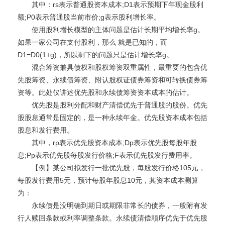
其中：rs表示普通股资本成本;D1表示预期下年现金股利
额;P0表示普通股当前市价;g表示股利增长率。
使用股利增长模型的主体问题是估计长期平均增长率g。
如果一家公司在支付股利，那么 就是已知的，而
D1=D0(1+g)，所以剩下的问题只是估计增长率g。
混合筹资兼具债权和股权筹资双重属性，最重要的包含优
先股筹资、永续债筹资、附认股权证债券筹资和可转换债券筹
资等。此处仅讲述优先股和永续债筹资资本成本的估计。
优先股是股利分配和财产清偿优先于普通股的股份。优先
股股息通常是固定的，是一种永续年金。优先股资本成本包括
股息和发行费用。
其中，rp表示优先股资本成本;Dp表示优先股每股年股
息;Pp表示优先股每股发行价格;F表示优先股发行费用率。
【例】某公司拟发行一批优先股，每股发行价格105元，
每股发行费用5元，预计每股年股息10元，其资本成本测算
为：
永续债是没明确到期日或期限非常长的债券，一般附有发
行人赎回条款或利率调整条款。永续债清偿顺序优先于优先股