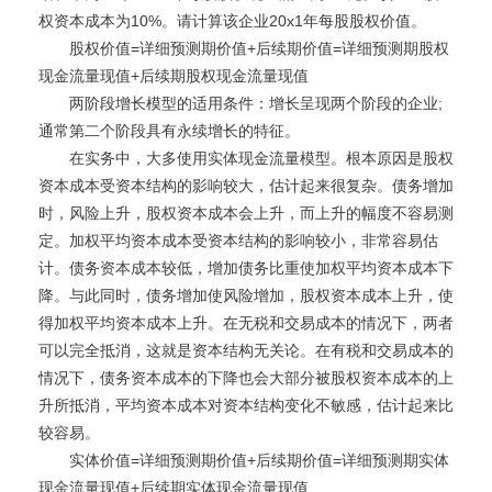
权资本成本为10%。请计算该企业20x1年每股股权价值。
股权价值=详细预测期价值+后续期价值=详细预测期股权
现金流量现值+后续期股权现金流量现值
两阶段增长模型的适用条件：增长呈现两个阶段的企业;
通常第二个阶段具有永续增长的特征。
在实务中，大多使用实体现金流量模型。根本原因是股权
资本成本受资本结构的影响较大，估计起来很复杂。债务增加
时，风险上升，股权资本成本会上升，而上升的幅度不容易测
定。加权平均资本成本受资本结构的影响较小，非常容易估
计。债务资本成本较低，增加债务比重使加权平均资本成本下
降。与此同时，债务增加使风险增加，股权资本成本上升，使
得加权平均资本成本上升。在无税和交易成本的情况下，两者
可以完全抵消，这就是资本结构无关论。在有税和交易成本的
情况下，债务资本成本的下降也会大部分被股权资本成本的上
升所抵消，平均资本成本对资本结构变化不敏感，估计起来比
较容易。
实体价值=详细预测期价值+后续期价值=详细预测期实体
现金流量现值+后续期实体现金流量现值