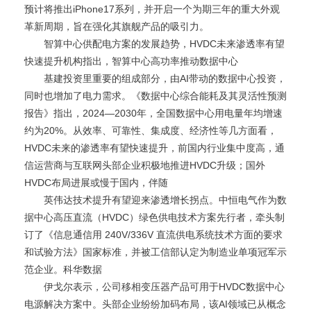
预计将推出iPhone17系列，并开启一个为期三年的重大外观
革新周期，旨在强化其旗舰产品的吸引力。
智算中心供配电方案的发展趋势，HVDC未来渗透率有望
快速提升机构指出，智算中心高功率推动数据中心
基建投资里重要的组成部分，由AI带动的数据中心投资，
同时也增加了电力需求。《数据中心综合能耗及其灵活性预测
报告》指出，2024—2030年，全国数据中心用电量年均增速
约为20%。从效率、可靠性、集成度、经济性等几方面看，
HVDC未来的渗透率有望快速提升，前国内行业集中度高，通
信运营商与互联网头部企业积极地推进HVDC升级；国外
HVDC布局进展或慢于国内，伴随
英伟达技术提升有望迎来渗透增长拐点。中恒电气作为数
据中心高压直流（HVDC）绿色供电技术方案先行者，牵头制
订了《信息通信用 240V/336V 直流供电系统技术方面的要求
和试验方法》国家标准，并被工信部认定为制造业单项冠军示
范企业。科华数据
伊戈尔表示，公司移相变压器产品可用于HVDC数据中心
电源解决方案中。头部企业纷纷加码布局，该AI领域已从概念