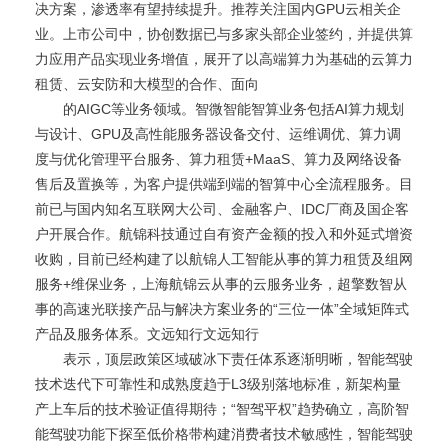
决方案，渗透率有望持续提升。推荐关注国内GPU云相关企
业。上市公司中，协创数据已与多家头部企业签约，并提供算
力应用产品实现业务增值，展开了以高端算力为基础的云算力
租赁、云安防和大模型的合作、面向
的AIGC等业务领域。智微智能智算业务包括AI算力规划
与设计、GPU及高性能服务器设备交付、运维调优、算力调
度与优化管理平台服务、算力租赁+MaaS、算力及网络设备
售后及置换等，为客户提供端到端的智算中心全流程服务。目
前已与国内知名互联网大公司、金融客户、IDC厂商及国企客
户开展合作。航锦科技通过自有资产金额的投入和外延式增资
收购，目前已经构建了以航锦人工智能从事的算力租赁及组网
服务+维保业务，上海航锦云从事的云服务业务，超擎数智从
事的高速光联接产品与解决方案业务的“三位一体”全域矩阵式
产品及服务体系。文远知行文远知行
表示，顶层政策区域破冰下责任体系逐渐明晰，智能驾驶
技术迭代下可靠性和成熟度趋于L3级别落地标准，新架构量
产上车后的技术验证值得期待；“智驾平权”趋势确立，高阶智
能驾驶功能下探至低价格带构建消费者技术敏感性，智能驾驶