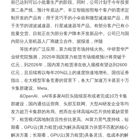
前已达到可以小批量生产的阶段。同时，公司计划于今年投资
第二条产线，预计年底达产。丰立智能按照每个客户的需求定
制开发的产品有：用于灵巧手的小伞齿和微型减速箱产品，用
于关节的谐波减速器、行星减速器等产品。有部分客户已有小
批量交货。目前正在为部分客户降本开发新品中。公司已与国
内部分人形机器人厂商建立合作。据报道，伴随
等技术的广泛应用，算力租赁市场持续火热。中研普华产
业研究院预测，2025年我国算力租赁市场规模预计将突破千
亿元，到2026年，国内算力租赁潜在收入规模有望达到2600
亿元，且后续将以每年20%以上的速度快速地增长。国信证券
指出，在大模型军备竞赛的背景下，各大厂加速万卡甚至十万
卡集群建设。Meta、
&OpenAI、xAI等多家AI巨头陆续宣布或者完成10万卡集
群建设，国内通信运营商、头部互联网、大型AI研发企业等均
发力超万卡集群的布局。然而在全球高端AI芯片供给紧缺背景
下，租赁模式因地制宜且性价比更高。AI算力景气度持续，短
期看，GPU云(算力租赁)或为解决高端算力供需不匹配的核心
解决方案；长期看，GPU云(算力租赁)具备灵活、低成本的解