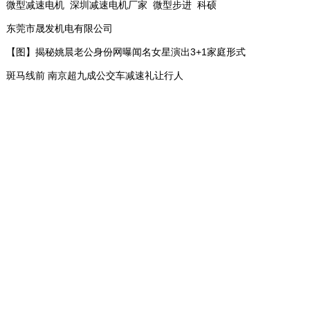
微型减速电机_深圳减速电机厂家_微型步进_科硕
东莞市晟发机电有限公司
【图】揭秘姚晨老公身份网曝闻名女星演出3+1家庭形式
斑马线前 南京超九成公交车减速礼让行人