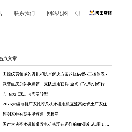
讯
联系我们
网站地图
热点文章
工控仪表领域的资讯和技术解决方案的提供者--工控仪表 - OFweek仪器网
武警重庆总队执勤第一支队运用官兵“金点子”推动训练转变发展方式与经济转型
向“智造”迈进 向高端转型
2026永磁电机厂家推荐风机永磁电机直流高效稀土厂家优选指南！
评测家电智慧生活频道_天极网
国产大功率永磁轴带发电机实现在远洋船舶领域“从0到1”的突破