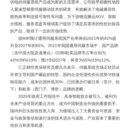
供电的伺服系统产品成为新的主流需求，公司较早前瞻性地投
入紧凑型精密伺服驱动技术的研发，有效解决了电磁兼容性、
散热效率和连接可靠性等问题，为下游物流搬运AGV、智能
分拣线、服务底盘等领域客户提供了满足其需求的性价比较高
的产品，取得了一定的市场优势。
据MIR预计通用伺服系统国产化率将由2021年的42%提
升至2027年的65%。2021年我国通用伺服市场中，国产品牌
（含中国大陆及港澳台）/日韩/欧美品牌市占率分别为
42%/39%/19%，预计到2027年，将变为65%/23%/12%。
汇正财经资深研究员瞿兵兵表示，伺服系统市场正经历从
外资主导到国产崛起的转型，国内企业凭借性价比优势与快速
响应能力，成本比国外低30%，已经逐步打破日系（安川、松
下）和欧美（西门子、博世）品牌的垄断。
2025年政府工作报告中，具身智能首次被写入，被列为
未来产业培育的重点方向，成为中国制造业升级的重要抓手。
国内外巨头纷纷投资入局，为领域注入了大量资金与资源，资
金与政策推动加速行业的技术进步与成熟，产业迎来了重要的
转折点和变革机遇。