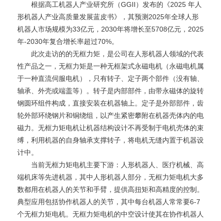
根据高工机器人产业研究所（GGII）发布的《2025 年人
形机器人产业高质量发展蓝皮书》，其预测2025年全球人形
机器人市场规模为33亿元，2030年将增长至5708亿元，2025
年-2030年复合增长率超过70%。
此次走访的的无框力矩，是公司在人形机器人领域的代表
性产品之一，无框力矩是一种无框架式永磁电机（永磁电机属
于一种直流伺服电机），只有转子、定子两个部件（没有轴、
轴承、外壳或端盖等）。转子是内部部件，由带永磁体的旋转
钢圆环组件构成，直接安装在机器轴上。定子是外部部件，齿
轮外部环绕钢片和铜绕组，以产生紧密攀附在机器壳体内的电
磁力。无框力矩电机让机器结构设计不再受制于电机壳体的束
缚，利用机器的自身轴承支撑转子，将电机无缝内置于机器设
计中。
当前无框力矩电机主要下游：人形机器人、医疗机械、高
端机床等先进机器，其中人形机器人部分，无框力矩电机大多
数都用在机器人的关节和手臂，提供高扭矩和高精度的控制。
典型应用包括协作机器人的关节，其中每台机器人常常要6-7
个无框力矩电机。无框力矩电机的中空设计使其在协作机器人