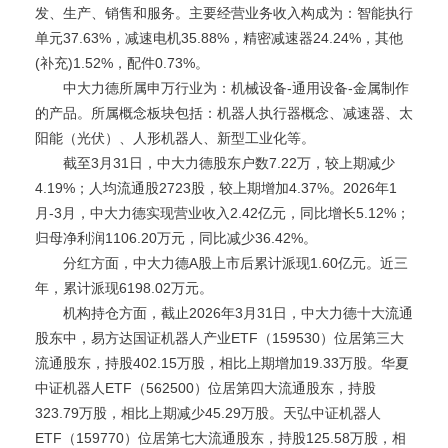
发、生产、销售和服务。主要经营业务收入构成为：智能执行
单元37.63%，减速电机35.88%，精密减速器24.24%，其他
(补充)1.52%，配件0.73%。
中大力德所属申万行业为：机械设备-通用设备-金属制作
的产品。所属概念板块包括：机器人执行器概念、减速器、太
阳能（光伏）、人形机器人、新型工业化等。
截至3月31日，中大力德股东户数7.22万，较上期减少
4.19%；人均流通股2723股，较上期增加4.37%。2026年1
月-3月，中大力德实现营业收入2.42亿元，同比增长5.12%；
归母净利润1106.20万元，同比减少36.42%。
分红方面，中大力德A股上市后累计派现1.60亿元。近三
年，累计派现6198.02万元。
机构持仓方面，截止2026年3月31日，中大力德十大流通
股东中，易方达国证机器人产业ETF（159530）位居第三大
流通股东，持股402.15万股，相比上期增加19.33万股。华夏
中证机器人ETF（562500）位居第四大流通股东，持股
323.79万股，相比上期减少45.29万股。天弘中证机器人
ETF（159770）位居第七大流通股东，持股125.58万股，相