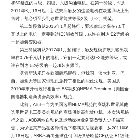
和60赫兹的两级、四级、六级沟通电机。在第一阶段，即从
2011年6月16日起，新法规所触及的这些电机在欧盟商场上出
售时，都必须至少到达世界能效等级2级（IE2）规范。
第二阶段将从2015年1月起施行，要求输出功率在7.5千
瓦以上的电机一定要到达IE3能效等级，或许在到达IE2等级的
一起加装变频器。
第三阶段将从2017年1月起施行，触及规模扩展到输出功
率在0.75千瓦以下的电机，它们一定要到达IE3能效等级，或
许在到达IE2等级的一起加装变频器。
尽管新法规只在欧洲商场履行，但我国、澳大利亚、巴
西、加拿大等国家也现已施行了相似的能效法规。美国从
2010年末开端履行相当于IE3等级的NEMA Premium（美国全
国电器制造商协会高效率）规范。
此前，ABB一向为美国选用NEMA规范的商场和世界其他
选用世界电工委员会规范的商场供给高能效电机。本次法规施
行之后，ABB离散自动化及运动操控业务部负责人史毕福宣
告，为保证其产品在各种情况下都满意法规要求，从2011年6
月16日起，ABB不再向全球任何商场供给欧盟CE认证IE1级能