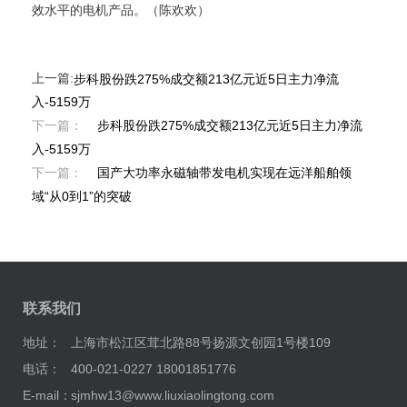
效水平的电机产品。（陈欢欢）
上一篇:
步科股份跌275%成交额213亿元近5日主力净流
入-5159万
下一篇：
步科股份跌275%成交额213亿元近5日主力净流
入-5159万
下一篇：
国产大功率永磁轴带发电机实现在远洋船舶领
域“从0到1”的突破
联系我们
地址：
上海市松江区茸北路88号扬源文创园1号楼109
电话：
400-021-0227 18001851776
E-mail：
sjmhw13@www.liuxiaolingtong.com