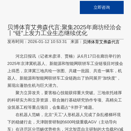
立即咨询
贝博体育艾弗森代言:聚集2025年廊坊经洽会
丨“链”上发力工业生态继续优化
发布时间：2026-01-12 10:53:31 来源：
贝博体育艾弗森代言
河北日报讯（记者米彦泽、贾楠）从6月17日在廊坊举行的
2025年京津冀机器人、新能源和智能网联轿车工业链项目对接会
上得悉，京津冀三地共绘一张图、共建一批园、共造一辆车，机
器人、新能源和智能网联轿车工业链跑出了协同展开“加快度”，
展现出蓬勃生机与巨大潜力。
聚力立异攻关，要害核心技能获得重大突破。三地依托雄厚
的科研实力和立异资源，联合施行基础研究协作专项、高精尖工
业筑基工程等重点项目，会集霸占“卡脖子”难题。
在机器人范畴，北京“天工”人形机器人完成了杂乱楼梯环境
下的稳健行走，天津朗誉研制的600吨级重载AGV（主动导向
车）在详尽区分范畴优势抢先，河北智昆自主研制的大负载RV减