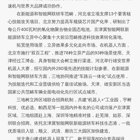
速机与世界大品牌成功协作。
在新能源和智能网联轿车范畴，河北省立项支撑13个要害核
心技能攻关项目。北京努力提高车规级芯片国产化率，研制出了
每公斤400瓦时的氧化物聚合物全固态电池。京津冀智能网联新
能源轿车立异中心聚集十大前沿范畴推进科技效果转化落地。
拓宽使用场景，立异效果多元化走向市场。在机器人方面，
北京市施行“双百工程”，推进78种立异产品的93种场景使用。天
津经过工博会、具身智能大会树立推行渠道。河北举行雄安世界
机器人大赛，招引国内外280项先进的技能计划参赛。在新能源
和智能网联轿车方面，三地协同推进“车路云一体化”试点使用，
为技能迭代和工业晋级供给了最佳试验场。天津、雄安新区当选
国家公共范畴车辆全面电动化先行区试点城市。
三地树立跨区域联合招商机制，共建“机器人+”工业园，宇树
科技、优必选、帕西尼等一批国内外有名的公司成功落户京津冀
区域。三地组团赴上海、深圳等地精准对接，赴芜湖、姑苏、深
圳联合招商。依托京津冀智能网联新能源轿车科技生态港，一批
优质项目入驻，顺义、武清、廊坊三大园区加快建造。
河北唐山建成机器人同享工厂，敞开同享800台套高端设