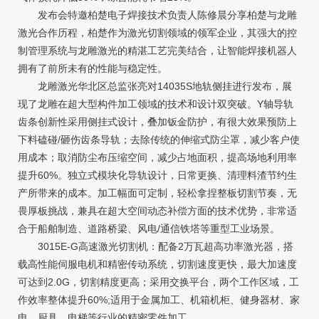
发布会特邀柏楚电子焊接技术负责人陈修晨分享柏楚与龙雕
激光合作历程，柏楚作为激光切割领域的领军企业，其强大的控
制管理系统与龙雕激光的精湛工艺完美结合，让智能焊接机器人
拥有了前所未有的性能与稳定性。
龙雕激光华北区总监张亮对14035S地轨侧挂进行发布，展
现了龙雕在超大型构件加工领域的技术和设计双突破。Y轴导轨
齿条创新性采用侧挂式设计，叠加钣金防护，有很大效果预防上
下料磕碰/砸伤齿条导轨；去除传统的伸缩式防尘罩，减少客户使
用成本；取消防尘布压缩空间，减少占地面积，提高场地利用率
提升60%。独立式模块化导轨设计，日常更换、清理料渣节约生
产所带来的成本。加工幅面可定制，轻松拿捏整板切割节奏，无
畏厚板挑战，兼具在超大空间动态补偿方面的技术优势，非常适
合于船舶制造、道路桥梁、风电/通信铁塔等重型工业场景。
3015E-G高速激光切割机：配备2万瓦超高功率激光器，搭
载高性能伺服电机和精密传动系统，切割速度更快，最大加速度
可达到2.0G，切割精度更高；采用交换平台，两个工作区域，工
作效率整体提升60%;适用于金属加工、机箱机柜、健身器材、家
电、厨具、电梯等行业的精密零件加工。