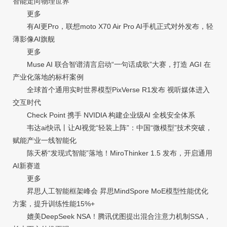
智能走向物理世界
更多
有AI更Pro，联想moto X70 Air Pro AI手机正式对外发布，轻
薄影像AI旗舰
更多
Muse AI 联合智谱清言启动“一句话成歌”大赛，打造 AGI 在
产业化落地的标杆案例
全球首个通用实时世界模型PixVerse R1发布 视听媒体进入
交互时代
Check Point 携手 NVIDIA 构建企业级AI 全栈安全体系
韦达ai快讯丨让AI视觉“轻装上阵”：中国“微模型”技术突破，
赋能产业一线智能化
陈天桥“发现式智能”落地！MiroThinker 1.5 发布，开启通用
AI新赛道
更多
昇思人工智能框架峰会 昇思MindSpore MoE模型性能优化
方案，提升训练性能15%+
媲美DeepSeek NSA！腾讯优图提出混合注意力机制SSA，