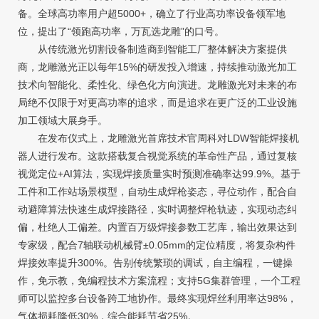
备。全球高功率用户超5000+，确立了行业高功率设备领军地
位，提出了“领跑高功率，万瓦选龙雕”的口号。
从传统激光切割设备制造商到智能工厂整体解决方案提供
商，龙雕激光正以每年15%的研发投入增速，持续推动激光加工
技术向智能化、柔性化、绿色化方向演进。龙雕激光对未来的布
局绝不仅限于对更高功率的追求，而是追求在更广泛的工业设施
加工领域大展身手。
在发布仪式上，龙雕激光首席技术官周科对LDW智能焊接机
器人进行发布。这款搭载复合视觉系统的革命性产品，通过复核
视觉定位+AI算法，实现焊接质量实时预测准确率达99.9%。基于
工件和工作站场景模型，自动生成焊枪姿态，寻位动作，配合自
动避障算法快速生成焊接路径，实时调整焊枪轨迹，实现动态纠
偏，杜绝人工偏差。内置百万级焊接参数工艺库，输出效果达到
专家级，配合7轴联动机械臂±0.05mm的定位精度，将复杂构件
焊接效率提升300%。告别传统繁琐的调试，自主编程，一键操
作，免示教，免编程技术方案流程；支持5G集群管理，一个工程
师可以监控多台设备跨工地协作。最终实现焊丝利用率达98%，
气体损耗降低30%，综合能耗节省25%。