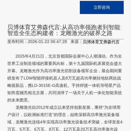
立即咨询
贝博体育艾弗森代言:从高功率领跑者到智能
智造全生态构建者：龙雕激光的破界之路
发布时间：2026-01-22 06:47:28 来源：
贝博体育艾弗森代言
2025年4月21日，北京首都国际会展中心人潮涌动。作为全
世界工业制造领域的重要风向标，第十九届国际机床展览会盛大
开幕。龙雕激光作为高功率激光切割设备领军企业，展会期间重
磅发布了LDW智能焊接机器人及8万瓦超高功率侧挂地轨两款战
略级新品，携LD-3015E-G高速机、手持焊接一体机等明星产品
矩阵震撼亮相北京展，共同演绎了一场关于人机一体化智能系统
的未来图景。
龙雕激光自2012年成立以来坚持创新发展，秉持“为全球用
户设计，以欧洲标准打造”的理念，始终深耕高功率激光装备领
域，龙雕激光连续4年实现高功率激光设备技术突破，全球首发4
万瓦、5万瓦、6万瓦、8万瓦、12万瓦及20万瓦高功率激光设