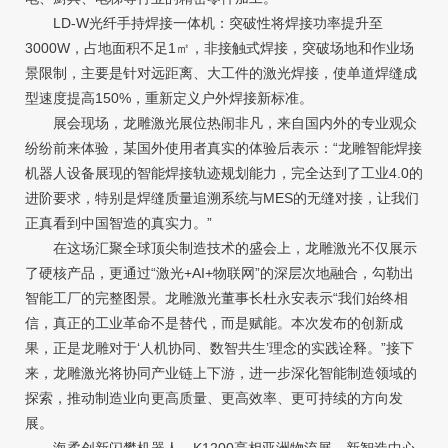
LD-W光纤手持焊接一体机：突破性将焊接功率提升至
3000W，占地面积不足1㎡，非接触式焊接，突破场地和作业场
景限制，主要是针对远距离、大工件的激光焊接，使单道焊缝成
型速度提高150%，重新定义户外焊接新标准。
展会现场，龙雕激光展位热闹非凡，来自国内外的专业观众
纷纷前来体验，某国外使用者真实的体验后表示：“龙雕智能焊接
机器人设备展现的智能焊接轨迹规划能力，完全达到了工业4.0的
进阶要求，特别是焊缝质量追溯系统与MES的无缝对接，让我们
正真看到中国智造的真实力。”
在这场汇聚全球顶尖制造技术的盛会上，龙雕激光不仅展示
了硬核产品，更通过“激光+AI+物联网”的深层次地融合，勾勒出
智能工厂的完整图景。龙雕激光董事长杜永安表示“我们始终相
信，真正的工业革命不是替代，而是赋能。本次发布的创新成
果，正是龙雕对于‘人机协同、数智共生’理念的实践诠释。”接下
来，龙雕激光将协同产业链上下游，进一步深化智能制造领域的
探索，推动制造业向更高质量、更高效率、更可持续的方向发
展。
海柔创新闪攀机器人、K1200亮相亚洲物流展，新智造中心