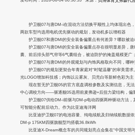
发布时间：2026-06-04 00:50:35 来源：
贝博体育艾弗森代
护卫舰07与唐DM-i在混动方法切换平顺性上均体现出色，两
两款车型均选用电机优先驱动的规划，发动机多以增程器
护卫舰07和唐DMI的安全装备偏重点有何差异？哪款被迫
护卫舰07与唐DMI的安全装备偏重点存在很明显差异，唐D
囊、前后排头部气帘等6气囊组合，被迫防护的掩盖规模更广
护卫舰07与唐DMI的外观规划与内饰风格取向不同，哪种
护卫舰07的规划更契合年青家庭对“时髦温馨”的审美需求
光LOGO增加科技感；内饰以云雾灰、贝壳白等新鲜色彩为主
现在暂无护卫舰05的官方底盘调校参数及实测信息，无法直
中心调校方向——驱逐舰05选用前麦弗逊+后扭力梁结构，偏
护卫舰07供给DM-i前驱与DM-p电动四驱两种驱动方法，其间D
可智能分配前后动力。作为比亚迪海洋网
比亚迪护卫舰07的电池容量、纯电续航及归纳续航数据依据车型版
DM-p 175KM四驱旗舰型均搭载36.8kWh
比亚迪X-Dream概念车的共同规划亮点会集在“中国文明与