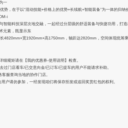
为一
赛优势，在于以“混动技能+价格上的优势+长续航+智能装备”为一体的归
M-i
术与智能科技深层次地交融，一起经过分层级的舒适装备与快捷功用，打
术元素，既显示东
4820mm×宽1920mm×高1750mm，轴距达2820mm，空间体现
细规矩请在【我的优惠券-使用说明】检查。
过门店看车/已交意向金/已订车/已提车的用户不能请求补助。
络客服查询当地的协作门店。
用户请勿参加，一经发现咱们将保存拒发或追回奖赏红包的权利。