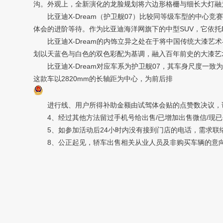
沟。外观上，全新演化的龙脸规划将六边形格栅与细长大灯融
比亚迪X-Dream（护卫舰07）比较同等级车型的中心竞
体会的进阶等待。作为比亚迪海洋网旗下的中型SUV，它依托D
比亚迪X-Dream的内饰立异之处在于将中国传统大漆艺
划以天蓝色与白色的双色彩配为基调，融入百年前史的大漆艺
比亚迪X-Dream对应车系为护卫舰07，其车身尺度一致为长
这款车以2820mm的长轴距为中心，为前后排
进行线、用户所得补助金额由试驾体会贴的点赞数决议，详
4、经过其他方法留过手机号给出售/已增加出售微信/现已去
5、如参加活动后24小时内没有接到门店的电话，需求联
8、公正起见，轿车出售相关从业人员及非购买车辆的意向