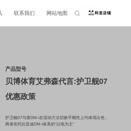
讯
联系我们
网站地图
产品型号
贝博体育艾弗森代言:护卫舰07
优惠政策
护卫舰07与唐DM-i在混动方法切换平顺性上均体现出色，
两者依托比亚迪DM-i体系的“以电为主”