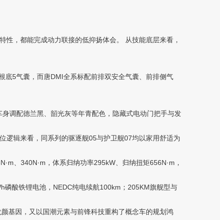
挡位特性，都能完成动力联接的低抑扬体会。 从技能底层来看，
根底5气囊，而唐DMI全系标配前排双安全气囊、前排侧气
车身调配德兰黑、韶光灰等年青配色，隐藏式电动门把手与发
逻辑来看，同系列的驱逐舰05与护卫舰07均以家用舒适为
m、340N·m，体系归纳功率295kW、归纳扭矩656N·m，
酸铁锂电池，NEDC纯电续航100km；205KM旗舰型与
e”龙颜基因，又以国潮元素与前锋科技重构了概念车的规划鸿