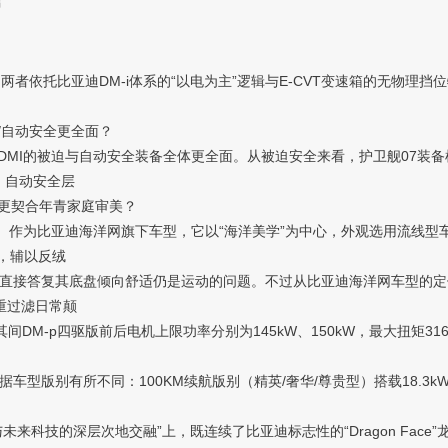
言
者依托比亚迪DM-i体系的“以电为主”逻辑与E-CVT变速箱的无物理
/自动安全更全面？
MI的被迫与自动安全装备全体更全面。从被迫安全来看，护卫舰07装备
；自动安全层
更契合年青家庭审美？
。作为比亚迪海洋网旗下车型，它以“海洋美学”为中心，外观选用流线型
，辅以反绒
接答复其底盘倾向舒适仍是运动的问题。不过从比亚迪海洋网车型的定位
重过滤日常颠
M-p四驱版前后电机上限功率分别为145kW、150kW，最大扭矩316N·
别有所不同：100KM续航版别（精英/奢华/尊贵型）搭载18.3kWh磷
未来科技的深层次地交融”上，既连续了比亚迪标志性的“Dragon Fac