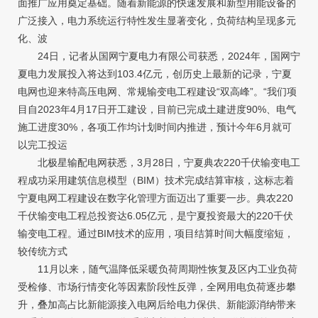
面推广应用奠定基础。随着新能源的快速发展和新型用能设备的
广泛接入，电力系统运行特性发生显著变化，负荷结构呈现多元
化、波
24日，记者从国网宁夏电力有限公司获悉，2024年，国网宁
夏电力发展投入将达到103.4亿元，创历史上最新的记录，宁夏
电网也迎来特高压电网、常规输变电工程建设“双高峰”。“我们项
目自2023年4月17日开工建设，目前已完成土建进度90%、电气
施工进度30%，各项工作均计划时间内推进，预计今年6月就可
以完工投运
北极星输配电网获悉，3月28日，宁夏典农220千伏输变电工
程成功采用建筑信息模型（BIM）技术完成结算审核，这标志着
宁夏电网工程建设在数字化管理方面迈出了重要一步。典农220
千伏输变电工程总投资达6.05亿元，是宁夏投资最大的220千伏
输变电工程。通过BIM技术的应用，项目结算时间大幅度缩短，
较传统方式
11月以来，随气温降低采暖负荷周期性恢复及区内工业负荷
受检修、市场行情变化等因素阶段性反弹，全网用电负荷逐步攀
升，叠加高占比新能源接入电网后给电力保供、新能源消纳带来