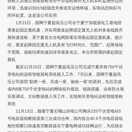
巡检人员通过智能巡检管控平台远程操控无人机实时监测旁边的
环境，迅速识别出9处隐患并推送至运维终端，实现动态响应与
闭环处置。这是该公司应用
1月21日，国网宁夏超高压公司在宁夏宁东能源化工基地部
署垂起固定翼机巢，并应用垂直起降固定翼无人机对多条线路开
展快速巡检，系宁夏首次在电网部署应用垂起固定翼机巢。据介
绍，垂直起降固定翼无人机具有飞行时间久、范围广、起降场地
不受限、巡检结果快速回传等诸多优点。本次所部署的垂起固定
翼机
截至12月25日，国网宁夏超高压公司完成宁夏所有750千伏
变电站的远程智能巡检系统接入工作。7月以来，国网宁夏超高
压公司按照“勘查一座、完成一座、验收一座”的原则，先后完成
省内8座750千伏变电站的网络拓扑规划、链路搭建、业务防火墙
安装调试、主站数据接入等工作，实现相关变电站远程智能巡检
系统
11月13日，随着宁夏石嘴山供电公司陶乐220千伏变电站5
号电容器组断路器第三次成功合闸，国内首台40.5千伏电容器组
相控双断口快速真空断路器在宁夏电网成功挂网运行，为后续全