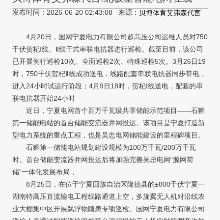
发布时间：2026-06-20 02:43:08 来源：
贝博体育艾弗森代言
4月20日，国网宁夏电力有限公司超高压公司运维人员对750
千伏贺杞Ⅰ线、Ⅱ线干式串联电抗器进行巡检。截至目前，该公司
已开展例行巡检10次、全面巡检2次、特殊巡检5次。3月26日19
时，750千伏贺杞Ⅱ线成功送电，线路配套串联电抗器同步带电，
进入24小时试运行阶段；4月9日18时，贺杞Ⅰ线送电，配套的串
联电抗器开始24小时
近日，宁夏电网首个百万千瓦级共享储能示范项目——石狮
第一储能电站的首台储能变流器并网投运。该项目是宁夏打造新
型电力系统的重点工程，也是吴忠电网储能建设的里程碑项目。
石狮第一储能电站规划建设规模为100万千瓦/200万千瓦
时。首台储能变流器并网投运后将加强完善吴忠电网“源网荷
储”一体化发展布局，
8月25日，在位于宁夏回族自治区隆德县的±800千伏宁夏—
湖南特高压直流输电工程线路通道上空，多旋翼无人机对沿线农
业大棚集中区开展飘浮物隐患专项巡检。国网宁夏电力有限公司