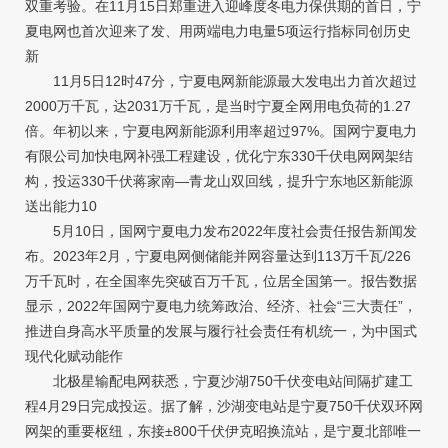
双重考验。在11月15日郑重进入迎峰度冬电力保供期的首日，宁
夏电网也首次迎来了发、用两端电力电量5项运行指标同创历史
新
11月5日12时47分，宁夏电网新能源最大发电出力首次超过
2000万千瓦，达2031万千瓦，是当时宁夏全网用电负荷的1.27
倍。年初以来，宁夏电网新能源利用率超过97%。国网宁夏电力
有限公司加快电网补强工程建设，优化宁东330千伏电网网架结
构，投运330千伏蒋家南—青龙山双回线，提升宁东地区新能源
送出能力10
5月10日，国网宁夏电力发布2022年度社会责任报告新闻发
布。2023年2月，宁夏电网侧储能并网容量达到113万千瓦/226
万千瓦时，在全国率先突破百万千瓦，位居全国第一。报告数据
显示，2022年国网宁夏电力统筹政治、经济、社会“三大责任”，
推进自身高水平质量的发展与履行社会责任有机统一，为中国式
现代化赋动能作
北极星输配电网获悉，宁夏沙湖750千伏变电站间隔扩建工
程4月29日完成投运。据了解，沙湖变电站是宁夏750千伏双环网
网架的重要枢纽，东接±800千伏伊克昭换流站，是宁夏北部唯一