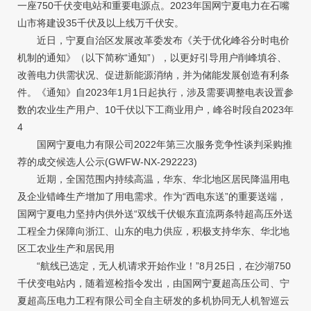
一座750千伏变电站和重要电源点。2023年国网宁夏电力在石嘴
山市将建设35千伏及以上线万千伏安。
近日，宁夏自治区发展改革委发布《关于优化峰谷分时电价
机制的通知》（以下简称“通知”），以更好引导用户削峰填谷、
改善电力供需状况、促进新能源消纳，并为储能发展创造有利条
件。《通知》自2023年1月1日起执行，涉及需要调整电表设置参
数的农业生产用户、10千伏以下工商业用户，峰谷时段自2023年
4
国网宁夏电力有限公司2022年第三次服务竞争性谈判采购推
荐的成交候选人公示(GWFW-NX-292223)
近期，全国范围内持续高温，华东、华北地区居民降温用电
及企业错峰生产增加了用电需求。作为“西电东送”的重要送端，
国网宁夏电力坚持内供外送“双线千伏银东直流两条特超高压外送
工程全力保障向浙江、山东的电力供应，积极支持华东、华北地
区工农业生产和居民用
“航线已选定，无人机请求开始作业！”8月25日，在沙湖750
千伏变电站内，随着巡检指令发出，由国网宁夏超高压公司、宁
夏超高压电力工程有限公司全自主研发的多机协同无人机智巡云