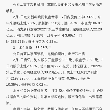
公司从事工程机械用、车用以及船只和发电机组用等柴油发
动机。
2月2日动力新科晚间复盘音讯，7日内股价上涨6.56%，今
年来涨幅上涨5.8%，最新报6.550元，涨0.46%，市值为106.87
亿元。动力新科发布2022年第三季度财报，完成经营收入22.28
亿元，同比增加-43.18%，归母净利润-3.69亿，同
比-388.75%；每股收益为-0.23元。
3、海立股份：65.28亿元
公司首要从事压缩机、电机的研制、出产和出售。
2月2日音讯，海立股份开盘报价5.99元，收盘于6.020元。5
日内股价上涨2.49%，总市值为65.28亿元。财报显现， 2022年
第三季度，公司经营收入38.23亿元；归属上市股东的净利润
为-2197.29万元；全面摊薄净资产收益 -0.36%；毛利率
10.35%，每股收益-0.02元。
本文相关数据仅供参考， 不对您构成任何出资主张。用户应
根据自己的独立判别，并承当相应危险。股市有危险，出资需谨
慎。
声明：本站一切文章、数据仅供参考。任何人不得用于不合