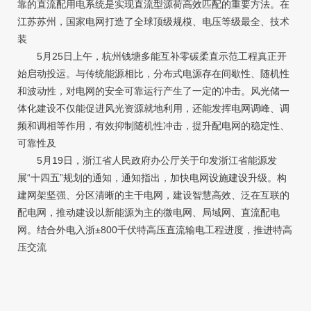
靠的直流配用电系统是实现直流型源荷高效匹配的重要方法。在
江苏苏州，国家电网打造了全球顶级规模、电压等级最全、技术
装
5月25日上午，杭州钱塘多能互补零碳柔直示范工程真正开
始启动投运。与传统能源相比，分布式电源存在间歇性、随机性
和波动性，对电网的安全可靠运行产生了一定的冲击。风光储一
体化建设不仅能促进风光资源就地利用，还能发挥电网调峰、调
频和调相等作用，有效抑制随机性冲击，提升配电网的稳定性、
可靠性及
5月19日，浙江省人民政府办公厅关于印发浙江省能源发
展“十四五”规划的通知，通知指出，加快电网设施建设升级。构
建网架坚强、分区清晰的主干电网，建设智慧高效、泛在互联的
配电网，推动建设以新能源为主的微电网、局域网、直流配电
网。结合外电入浙±800千伏特高压直流输电工程进度，推进特高
压交流