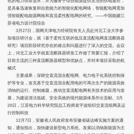
化的电力供应需求，并为服务于综合能源提供灵活的供电途径，
是具备迅速恢复和自愈能力的智能化配电网络，智能配电网需加
强智能配电能源网格和直流柔性配电网的研究。——中国能建江
苏省电力设计院综合
3月27日，国网天津电力经研院有关人员赴河北工业大学参
加项目研讨会，就《基于柔性互联的低压直流配电网直流断路器
研究》项目阶段研究存在的难点和问题进行了深入的交流。会议
上，河北工业大学就直流断路器研发工作做了简要汇报，介绍了
目前主流的三种直流断路器模型和优缺点，并对本项目采取的机
械式
主要成果：深耕交直流混合配电网、电力电子化系统控制保
护等专业，攻克基于交直流混合配用电的可再次生产的能源高效
消纳的运行、控制难题，推动交直流配电网有关技术的应用与发
展，为建设清洁低碳、安全高效的现代能源体系作出贡献。3月
20日，江苏电力科学研究院总工程师袁宇波组织交直流组网及运
行控制科技
12月7日，安徽省人民政府发布安徽省碳达峰实施方案的通
知，通知指出，加快建设新型电力系统。发展以消纳新能源为主