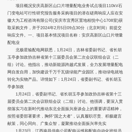
项目概况安庆高新区山口片增量配电业务试点项目110kV石
门变电站可行性研究报告服务采购项目的潜在磋商响应人应在安
徽大为工程咨询有限公司(安庆市宜秀区置地栢悦中心1708室)获
取采购文件，并于2024年2月5日09点30分（北京时间）前提交
响应文件。一、项目基本情况项目名称：安庆高新区山口片增量
配电业
北极星输配电网获悉，1月24日，吉林省委副书记、省长胡
玉亭参加政协吉林省第十三届委员会第二次会议联组会议（二
组）讨论。他指出，推动新能源跨越式发展，全力发展增量配电
网自发自用，加快建设千万千瓦级绿能产业园区，推动绿电就地
转化为实物产品。详情如下：1月24日，省委副书记、省长胡玉
亭参加政
1月24日，省委副书记、省长胡玉亭参加政协吉林省第十三
届委员会第二次会议联组会议（二组）讨论。他强调，要深入贯
彻落实习在新时代推动东北全面振兴座谈会上的重要讲话精神，
按照省委部署要求，胸怀“国之大者”，认真履职尽责、积极建言
献策，同心同向、广集众智，凝聚推动全面振兴率先实
1月23日，江西南昌供电公司配电运维和配电自动化班组员