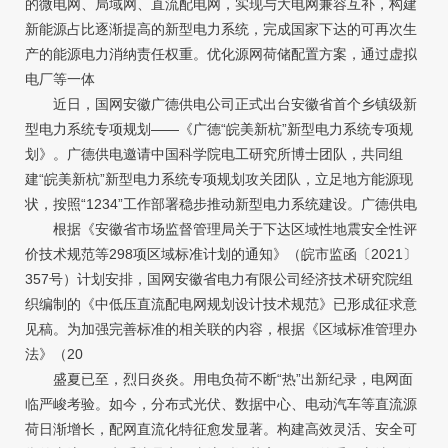
的微电网、局域网、直流配电网，实现与大电网兼容互补，构建
新能源占比逐渐提高的新型电力系统，完成国家下达的可再次生
产的能源电力消纳责任权重。优化源网荷储配置方案，通过虚拟
电厂等一体
近日，国网安徽广德供电公司正式出台安徽省首个乡镇级新
型电力系统专项规划——《广德“皖美新杭”新型电力系统专项规
划》。广德供电邀请中国科学院电工研究所博士团队，共同组
建“皖美新杭”新型电力系统专项规划攻关团队，立足地方能源现
状，按照“1234”工作部署稳步推动新型电力系统建设。广德供电
根据《安徽省市场监督管理局关于下达区域性地震安全性评
价技术规范等298项区域标准计划的通知》（皖市监函〔2021〕
357号）计划安排，国网安徽省电力有限公司经济技术研究院组
织编制的《中低压直流配电网规划设计技术规范》已形成征求意
见稿。为加强完善标准的相关联的内容，根据《区域标准管理办
法》（20
盛夏已至，烈日炎炎。用电负荷不断“热”出新纪录，电网面
临严峻考验。如今，分布式光伏、数据中心、电动汽车等直流源
荷日渐增长，配网直流化特征愈发显著。构建高效灵活、安全可