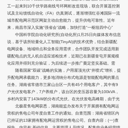
工一起来到10千伏学路南线号环网柜改造现场，联合开展遥控测
试及主站馈线自动化（FA）仿真测试，逐渐增强红谷滩国际一流
城市配电网示范区网架主动自愈能力，提升供电可靠性。近年
来，南昌市深入实施“强省会”战略，加快打造“一枢纽四中心”
中国科学院自动化研究所(自动化所)1月25日向媒体发布信息
说，基于该所轻量化人工智能(TinyAI)的技术优势，结合新疆配
电网设备、地域特点和业务应用需求，合作团队开发完成适用新
疆配电点的无人机自适应巡检技术，近期已在新疆奎屯开展规模
化应用并得到充分验证，为后续进一步推广奠定坚实基础。需
随着国家“双碳”战略的实施，户用屋顶光伏“井喷式”增长，提
升配电网承载能力，更多地消纳分布式电源是智能配电网的重点
任务。湖南省常德市兰家山台区一共有45个用电客户，其中有9
户光伏发电客户，7户养殖户，该台区的变压器容量为100kVA，
乡村内安装了143kW的分布式光伏。在光伏发电高峰期，由于光
北极星售电网获悉，湖南能监办发布关于开展拥有配电网运
营权的售电公司年度自查工作的通知。自查范围：湖南省辖区内
已持证的13家拥有配电网运营权的售电公司。自查内容：(一)查
报告，内容有:基础信息、主要管理人员情况、配售电业务经营情