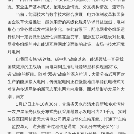
况、安全生产基本情况、配电设施情况、分支机构情况、遵守许
当前，能源技术与数字技术融合发展，电力体制改革和国资
国企改革快速推进，能源消费的高级化服务诉求日益强烈，电网
形态与业务模式发生深刻变化。在此背景下，配电网业务组织运
行机制一定要做出适应性调整甚至变革。能源互联网建设对配电
网业务组织的冲击能源互联网建设面临的政策、市场与技术环境
对电网
自我国实施“碳达峰、碳中和”战略以来，能源领域一直是我
国碳减排的主战场，而电网则是推动能源转型和实现国家“双
碳”战略的枢纽。随着“双碳”战略的深入推进，大量分布式可再次
生产的能源接入电网，传统配电网正在慢慢地由单源供电模式向
着复杂多源网络的新形态配电网方向发展。面对新形势发展的大
潮，南方
1月17日上午10点36分，甘肃省天水市清水县新城乡米湾村
一农户屋顶光伏板分布式光伏采集器显示发电出力2.1千瓦，实时
传送至国网甘肃天水供电公司调度自动化主站系统，打通了“主站
—监控单元—逆变器”全过程信息通道，实现分布式光伏的“可
观、可测、可控、可调”。分布式光伏具有分散性、随机性、间歇