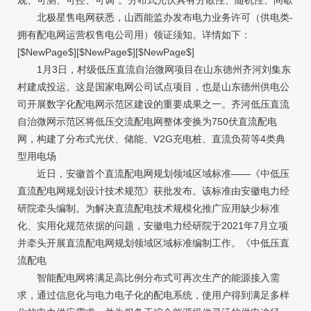
北极星售电网获悉，山西能监办发布电力业务许可（供电类-
拥有配电网运营权售电公司用）领证须知。详情如下：
[$NewPage$][$NewPage$][$NewPage$]
1月3日，村级低压直流自治微网项目在山东德州齐河刘集东
村建成投运。这是国家电网公司试点项目，也是山东德州供电公
司开展数字化配电网示范区建设的重要成果之一。齐河低压直流
自治微网示范区将低压交流配电网整体变换为750伏直流配电
网，构建了分布式光伏、储能、V2G充电桩、直流负荷等4类典
型用电场
近日，安徽首个直流配电网规划领域区域标准——《中低压
直流配电网规划设计技术规范》获批发布。该标准由安徽电力经
研院牵头编制。为解决直流配电技术规模化推广应用缺少标准
化、实用化规范依据的问题，安徽电力经研院于2021年7月立项
并牵头开展直流配电网规划领域区域标准编制工作。《中低压直
流配电
智能配电网将满足高比例分布式可再次生产的能源接入需
求，通过信息化与电力电子化的配电系统，使用户得到满足多样