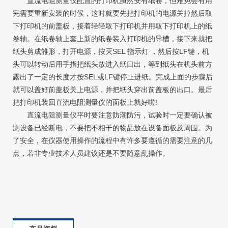
直流电阻测量仪配置的打印机虽然安有纸卷，但难免会有用
完需要重新安装的时候，这时就要先把打印机的电源关掉然后取
下打印机的前盖板，接着轻轻取下打印机并用取下打印机上的纸
卷轴。在纸卷轴上套上新的纸卷装入打印机的导槽，接下来就把
纸头剪成雏形，打开电源，按灭SEL 指示灯 ，然后按LF键，机
头可以转动后用手指把纸头放进入纸口出，等到纸头在机头前方
露出了一定的长度才按SEL或LF键停止进纸。完成上面的步骤后
就可以盖好前盖板关上电源，并把纸头穿出前盖板的出口。最后
把打印机装回直流电阻测量仪的面板上就好啦!
直流电阻测量仪平时要注意防潮防污，试验时一定要确认被
测设备已经断电，不要把不相干的物品放在设备面板及周围。为
了安全，在仪器使用操作的流程中有许多要遵循的需要注意的几
点，若非专业技术人员建议还是不要随意乱操作。