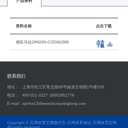
产品资料
资料名称
点击下载
感应马达2IK6GN-C/2GN100K
点击
下载
联系我们
地址：
上海市松江区茸北路88号扬源文创园1号楼109
电话：
400-021-0227 18001851776
E-mail：
sjmhw13@www.liuxiaolingtong.com
Copyright ©
贝博体育艾弗森代言-贝博体育地址-贝博体育官网
All rights reserved