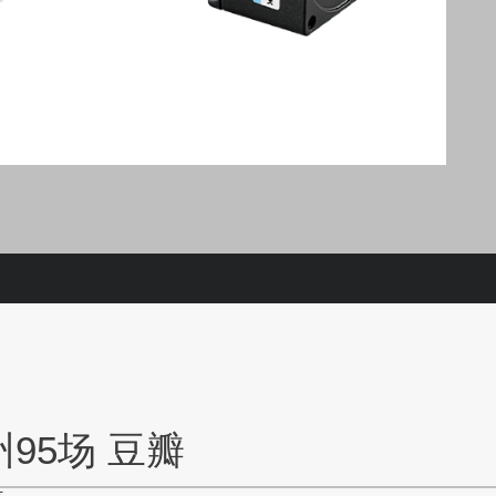
95场 豆瓣