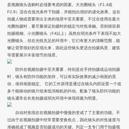
是视频镜头选购时必须要考虑的因素。大光圈镜头（F1.4或
F2.8）适合在低光条件下拍摄，并能拍出很好的虚化效果。这在
拍摄人物或需要突出主体的场景中至关重要。不过在使用在最大
光圈拍摄时，要尽量保证拍摄时的稳定与对焦准确。否则很容易
拍摄模糊。小光圈镜头（F4以上）虽然在弱光条件下表现不如大
光圈镜头，但在光线充足的环境中，它们有更大的清晰范围，能
够让背景很好的呈现出来，因此这些镜头更适合拍摄风景、建筑
等需要展示丰富细节的场景。
防抖在视频拍摄中至关重要，特别是在手持拍摄或运动拍摄
时，镜头有防抖功能的加持，可以有实际效果的减少画面的晃
动，保持画面稳定。 它的工作原理是通过在镜头内部设置一个或
多个能移动的镜片组来抵消相机的抖动。配备了镜头防抖功能的
镜头通常在长焦拍摄或弱光环境中体现得最为明显。
自动对焦现在在视频拍摄中慢慢的变成了了主要的功能。不
过由于在视频拍摄中经常需要变换焦点，因此镜头的对焦速度与
准确就成了视频是否拍摄成功的关键。判定一支专门用于拍摄视