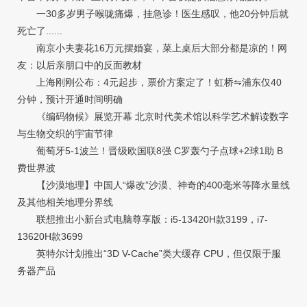
一30多岁男子喉咙痛爆，挂急诊！医生感叹，他20分钟后就
死亡了......
南京小夫妻花16万元摆婚宴，菜上桌后大部分都是凉的！网
友：以后亲朋口中的反面教材
上海刚刚公布：4元起步，票价方案定了！虹桥⇋浦东仅40
分钟，预计开通时间明确
《编码物候》展览开幕 北京时代美术馆以科学艺术解读数字
与生物交织的宇宙节律
葡萄牙5-1波兰！晋级欧国联8强 C罗轰勺子点球+2球1助 B
费世界波
【沙漠地理】中国人“爆改”沙漠、神奇的400毫米等降水量线
及其他相关地理分界线
联想推出小新台式电脑尊享版：i5-13420H款3199，i7-
13620H款3699
英特尔计划推出“3D V-Cache”类大缓存 CPU，但仅限于服
务器产品