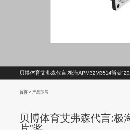
贝博体育艾弗森代言:极海APM32M3514斩获“
>
首页
产品型号
贝博体育艾弗森代言:极海A
片”奖