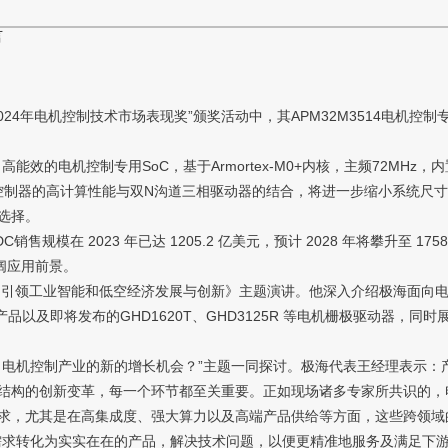
言
年电机控制技术市场表现奖”颁奖活动中，其APM32M3514电机控制
的电机控制专用SoC，基于Armortex-M0+内核，主频72MHz，内置
3VLDO。32位微控制器的高计算性能与双N沟道三相驱动器的结合，将进一步缩
选择。
DC销售规模在 2023 年已达 1205.2 亿美元，预计 2028 年将攀升至 
广阔应用前景。
引领工业智能和低空经济发展与创新》主题演讲。他深入介绍极海面向电
推电机芯片产品以及即将发布的GHD1620T、GHD3125R 等电机栅极驱
电机控制产业的新的增长机会？”主题一同探讨。极海代表王经理表示：
结构的创新变革，每一个环节都至关重要。正如现场诸多专家所共识的，
求，尤其是在高集成度、强大算力以及高端产品供给等方面，这些跨领域
需求转化为实实在在的产品，解决技术问题，以便更精准地服务及满足下游