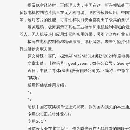
提及低空经济时，王经理认为，中国在这一新兴领域处于引
多款电机控制芯片批量在无人机电调、飞控等模块应用。中国
等，这对芯片的性能、可靠性和功能安全都提出了极高的要求
展览现场，极海展示了其在工业控制和电机控制领域的领先
器人、无人机等热门应用场景的实用效果，吸引了众多行业专
极海在电机控制领域精研深探、厚积薄发。未来将坚持创新
行业进步贡献力量。
原文标题：喜讯！极海APM32M3514斩获“2024年度电
文章出处：【微信号：geehysemi，微信公众号：Gee
近日，中微半导体(深圳)股份有限公司(以下简称：中微半导 
”奖项 /
通用评估板使用介绍 /
” /
” /
硬核中国芯获奖榜单也正式揭晓。作为国内顶尖的本土通用32
专用SoC正式对外发布! /
专用SoC /
可信云大会在北京举行。作为曙光云在无锡打造的国联云