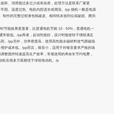
轴承损坏、润滑脂过多过少或有杂质，处理方法是联系厂家更
不牢固、温度过热、电机内腔进水或潮湿。/pp 烧机一般是电源
、制作的完整过程漆包线破皮、相间纸未放到位或破损、爬间
能效果更显著，比普通电机节能 10 - 50%，普通电机一
度通常较低。/pp再者，起动性能好，设计时能使转子绕组满足
荷。/pp另外，功率密度高，使用高性能永磁材料使气隙磁场
维护成本低。/pp而且，噪音小，适用于对噪音要求严格的场
动调整搅拌转速提高生产效率，常规使用的寿命长节约电费，
动机在很多方面都优于传统电动机。/p