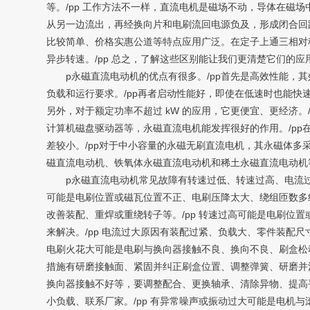
等。/pp 工作方法不一样，直流电机是磁场不动，导体在磁
从另一边流出，再经换向片和电刷流回电源负及，形成闭合回
比较简单、价格实惠公道等特点应用广泛。在定子上通三相对
异步转速。/pp 总之，了解这些区别能让我们更清楚它们的应
p永磁直流电动机的优点有很多。/pp首先是高效性能，其效
负载和运行要求。/pp再者启动性能好，即使在低速时也能快
另外，对于额定功率不超过 kW 的应用，它更便宜、更经济
计算机磁盘驱动器等，永磁直流电机能发挥很好的作用。/p
差较小。/pp对于中小容量的永磁无刷直流电机，其永磁体多
磁直流电动机、铁氧体永磁直流电动机和稀土永磁直流电动机
p永磁直流电动机常见故障有转速过低、转速过高、电流过大
可能是电刷位置或磁瓦位置不正、电刷压降太大、绕组匝数多
改善装配、重焊或重绕转子等。/pp 转速过高可能是电刷
来解决。/pp 电流过大原因有装配过紧、负载大、零件装配
电刷火花大可能是电刷与换向器接触不良、换向不良、刷盒松
措施有研磨接触面、紧固并纠正刷盒位置、调整弹簧、研磨并
换向器接触不好等，要调整配合、更换轴承、清除异物、提高
小负载、联系厂家。/pp 有异常噪声或振动过大可能是电