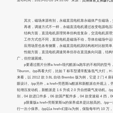
发布时间：2025-01-28 14:53:08 来源：
贝博体育艾弗森代
其次，磁场来源有别，永磁直流电机靠永磁体产生磁场，
再者，调速方式不一样，永磁直流电机通过改变电源电压和
结构方面，直流电机原理简单但构造复杂，交流电机原理复
工作方式也不同，直流电机是磁场不动，导体在磁场中运动
应用场景也各有侧重，永磁直流电机因结构相对比较简单、
性能方面，直流电机调速简单但存在直流换向问题，结构较
广，但控速困难。
p要通过图片分辨a href=现代酷派/a跑车的不相同的型号，
Tiburon。/pp再看大灯，比如 T 标车型通常配备氙气
来看，以 2012 款 3.8L 自动 Brembo 版为例，它是
眼设计。/pp另外，a href=劳恩斯/a酷派和新酷派在外
轮增压发动机，新酷派是 1.6 升或 2.0 升自然吸气发动机
别，04 款进口件多，06 款国产配件多，04 款变速箱 4 挡，06
p限量版a href=劳斯莱斯/a的保养成本是比较高的。/
行一次小保养。/pp以a href=幻影/a为例，保险每年约 10 万