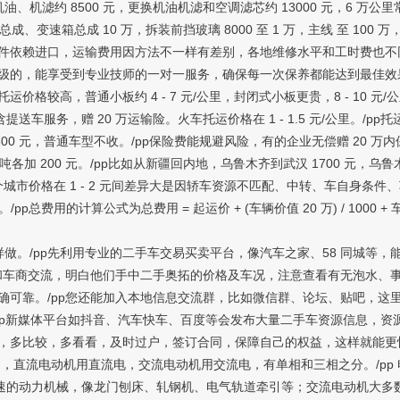
机滤约 8500 元，更换机油机滤和空调滤芯约 13000 元，6 万公里常规
、变速箱总成 10 万，拆装前挡玻璃 8000 至 1 万，主线 至 100 万
件依赖进口，运输费用因方法不一样有差别，各地维修水平和工时费也不同
级的，能享受到专业技师的一对一服务，确保每一次保养都能达到最佳效果
较高，普通小板约 4 - 7 元/公里，封闭式小板更贵，8 - 10 元/
含提送车服务，赠 20 万运输险。火车托运价格在 1 - 1.5 元/公里。
0 元，普通车型不收。/pp保险费能规避风险，有的企业无偿赠 20 万内
吨各加 200 元。/pp比如从新疆回内地，乌鲁木齐到武汉 1700 元，乌鲁木齐到
p每个城市价格在 1 - 2 元间差异大是因轿车资源不匹配、中转、车自身条件、车
00 公里约一周。/pp总费用的计算公式为总费用 = 起运价 + (车辆价值 20 万) 
。/pp先利用专业的二手车交易买卖平台，像汽车之家、58 同城等，
和车商交流，明白他们手中二手奥拓的价格及车况，注意查看有无泡水、事
可靠。/pp您还能加入本地信息交流群，比如微信群、论坛、贴吧，这里
/pp新媒体平台如抖音、汽车快车、百度等会发布大量二手车资源信息，资
，多比较，多看看，及时过户，签订合同，保障自己的权益，这样就能更快
，直流电动机用直流电，交流电动机用交流电，有单相和三相之分。/pp
滑调速的动力机械，像龙门刨床、轧钢机、电气轨道牵引等；交流电动机大