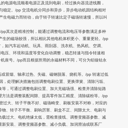
电机的电源电流顺着电源正及流到电刷，经过换向器流进线圈，
稳定。/pp 交流电机分同步和异步，异步电动机因结构相对
产生电磁力而转动，由于转子转速比定子磁场转速慢，所以叫
/pp其次是精准控制，能通过调整电流和电压等参数满足多种
产生的磁场较强，所以相比其他电机体积更小、重量更轻。/pp
地方，如汽车起动机、玩具、雨刮器、洗衣机、热风机、空调、
源电压、环境和温度等变化自动调整，稳态转速与指令转速相
机座号。/pp而且根据所用的永磁材料不同，可分为铝镍钴永
冒烟、轴承过热、失磁、磁钢脱落、烧机等。/pp 转速过低
因，处理解决措施包括调整电刷位置、更换弹簧、清除污垢、
现象等，可通过调整电刷位置、加大充磁场强、检查并清除短路
理方法是调整装配间隙、提高零件加工精度、清除碳粉等。/pp
密过大、转子平衡不好、磁场畸变、刷板安装不对称，对应的
有异物、转子不平衡、刷响厉害、刷盒不正、间隙太大、电刷与
、负载过大、电机绝缘太低，需检查接线、调整变频器参数、减
可重新安装、调整变频器参数、减小负载、加润滑油或联系厂