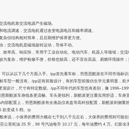
言
交流电机靠交流电源产生磁场。
电流调速，交流电机通过改变电源电压和频率调速。
杂但结构相对简单，且后期维护保养更方便。
；交流电机是磁场旋转运动，导体不动。
效率高、响应快，常用于工业自动化、电动汽车、机器人等领域；交流
为复杂，维护检修不便，价格也较高，还不宜在高温、易燃环境操作；
可以从以下几个方面入手。/pp首先看车标，劳恩思酷派在不同市场标识不同，国内
大灯，H 标车型一般没有。/pp还有前脸设计，有的车型前脸仿生学元素明显
 2 门 4 座硬顶设计，尺寸有特定数据。/pp不同年代的车型也有差别，像 19
观上，劳恩斯酷派车身线条更流畅、车头更锐利，新酷派更注重实用舒适，车身宽
。/pp内部配置上，劳恩斯酷派有全液晶仪表盘等高科技配置，新酷派则侧重舒适
 款变成 5 档。/p
pp一般来说，小保养的费用大概在七千到八千元左右，大保养的费用则可能在
，百公里耗油 25 升，98 号汽油每升 10.17 元，每年油费约 4 万。幻影