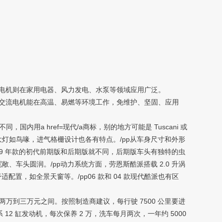
电机则在家用电器、风力发电、水泵等领域应用广泛。
交流电机能在高温、易燃等环境工作，免维护、坚固、应用
用a href=现代/a商标，别的地方可能是 Tuscani 或
，前大灯如鸟喙，进气格栅设计也各有特点。/pp从车身尺寸和外形
96–1999 年款的初代前期版和后期版就不同，后期版车头有独特的虫
敞、车头圆润。/pp动力系统方面，劳恩斯酷派搭载 2.0 升涡
配置，如全景天窗等。/pp06 款和 04 款现代酷派也有区
两万到三万元之间。按照制造商建议，每行驶 7500 公里要进
全系 12 缸发动机，每次保养 2 万，洗车每月两次，一年约 5000