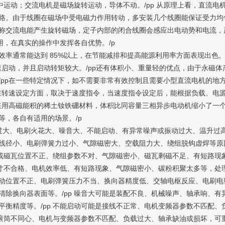
场中运动；交流电机是磁场旋转运动，导体不动。/pp 从原理上看，直流
路。由于线圈在磁场中受电磁力作用转动，多安装几个线圈能保证受力均匀
称交流电能产生旋转磁场，定子内部的闭合线圈会感应出电动势和电流，
用，在真实的操作中发挥各自优势。/p
率通常能达到 85%以上，在节能减排和提高能源利用率方面表现出色。
速启动，并且启动转矩较大。/pp还有体积小、重量轻的优点，由于永磁体
。/pp在一些特定情况下，如不需要非常有效控制且需要小型直流电机的
p在转速设定方面，取决于速度指令，当速度指令设定后，能根据负载、电
采用高磁能积的稀土钕铁硼材料，体积比同容量三相异步电动机缩小了一个
等，各自有适用的场景。/p
、电刷火花大、噪音大、不能启动、有异常噪声或振动过大、温升过高或
线径小、电刷弹簧力过小、气隙磁密大、空载阻力大、绕组脱钩虚焊等原
位置或磁瓦位置不正、绕组参数不对、气隙磁密小、磁瓦剩磁不足、有短路
尺寸不合格、电机效率低、有短路现象、气隙磁密小、碳粉积聚太多等，处
动位置不正、电刷弹簧压力不当、换向器精度低、交轴电枢反应、电刷电
清除换向器表面等。/pp 噪音大可能是装配不良、机械噪声、轴承响、
平衡精度等。/pp 不能启动可能是接线不正常、电机变频器参数不匹配
机与滚筒不同心、电机与变频器参数不匹配、负载过大、轴承缺油或损坏，