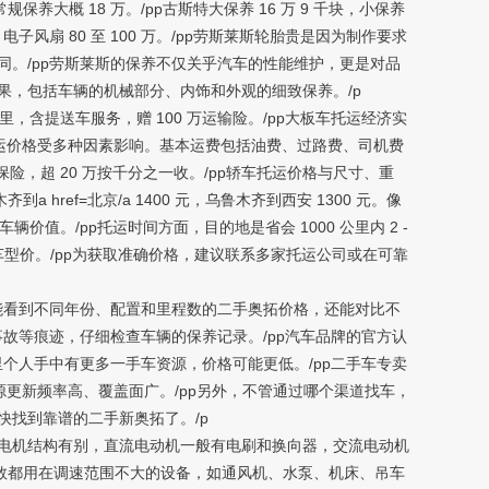
保养大概 18 万。/pp古斯特大保养 16 万 9 千块，小保养
，电子风扇 80 至 100 万。/pp劳斯莱斯轮胎贵是因为制作要求
。/pp劳斯莱斯的保养不仅关乎汽车的性能维护，更是对品
，包括车辆的机械部分、内饰和外观的细致保养。/p
公里，含提送车服务，赠 100 万运输险。/pp大板车托运经济实
/pp托运价格受多种因素影响。基本运费包括油费、过路费、司机费
保险，超 20 万按千分之一收。/pp轿车托运价格与尺寸、重
a href=北京/a 1400 元，乌鲁木齐到西安 1300 元。像
辆价值。/pp托运时间方面，目的地是省会 1000 公里内 2 -
/ 1000 + 车型价。/pp为获取准确价格，建议联系多家托运公司或在可靠
能看到不同年份、配置和里程数的二手奥拓价格，还能对比不
故等痕迹，仔细检查车辆的保养记录。/pp汽车品牌的官方认
个人手中有更多一手车资源，价格可能更低。/pp二手车专卖
源更新频率高、覆盖面广。/pp另外，不管通过哪个渠道找车，
找到靠谱的二手新奥拓了。/p
 电机结构有别，直流电动机一般有电刷和换向器，交流电动机
多数都用在调速范围不大的设备，如通风机、水泵、机床、吊车