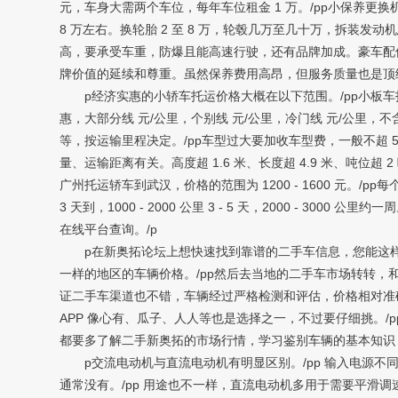
元，车身大需两个车位，每年车位租金 1 万。/pp小保养更换机油、
8 万左右。换轮胎 2 至 8 万，轮毂几万至几十万，拆装发动机总成
高，要承受车重，防爆且能高速行驶，还有品牌加成。豪车配
牌价值的延续和尊重。虽然保养费用高昂，但服务质量也是顶
p经济实惠的小轿车托运价格大概在以下范围。/pp小板车托运价格
惠，大部分线 元/公里，个别线 元/公里，冷门线 元/公里，不
等，按运输里程决定。/pp车型过大要加收车型费，一般不超 50
量、运输距离有关。高度超 1.6 米、长度超 4.9 米、吨位超 2 
广州托运轿车到武汉，价格的范围为 1200 - 1600 元。/p
3 天到，1000 - 2000 公里 3 - 5 天，2000 - 30
在线平台查询。/p
p在新奥拓论坛上想快速找到靠谱的二手车信息，您能这样做
一样的地区的车辆价格。/pp然后去当地的二手车市场转转，
证二手车渠道也不错，车辆经过严格检测和评估，价格相对准确
APP 像心有、瓜子、人人等也是选择之一，不过要仔细挑。
都要多了解二手新奥拓的市场行情，学习鉴别车辆的基本知识
p交流电动机与直流电动机有明显区别。/pp 输入电源不同
通常没有。/pp 用途也不一样，直流电动机多用于需要平