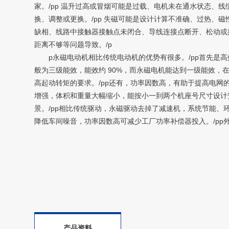
家。/pp 温升过高或冒烟可能是过载、电机未在通水状态、
换、调整或更换。/pp 失磁可能是设计计算不准确、过热、磁
缺相、线路中接触器接触点未闭合、导线连接点断开、松动或
距离不够等问题导致。/p
p永磁电动机相比传统电动机的优势有很多。/pp首先是高效率
般为三级能效，能效约 90%，而永磁电机能达到一级能效，在
高起动转矩的要求。/pp还有，功率因数高，有助于提高电网
增强，体积和重量大幅缩小，能按小一到两个机座号尺寸设计安
景。/pp相比传统驱动，永磁驱动去掉了减速机，系统节能
降低车间噪音，功率因数高可减少工厂功率补偿器投入。/pp
产品资料