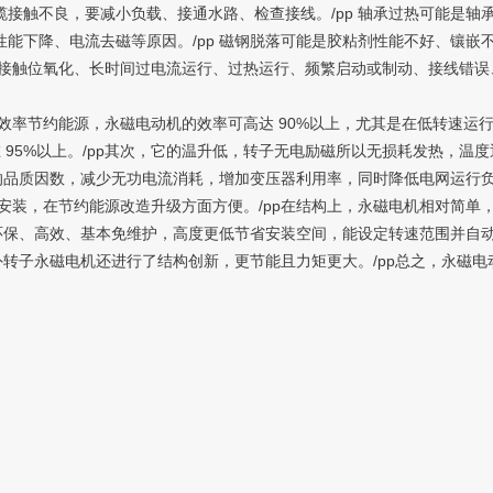
线缆接触不良，要减小负载、接通水路、检查接线。/pp 轴承过热可能是
性能下降、电流去磁等原因。/pp 磁钢脱落可能是胶粘剂性能不好、镶嵌
接触位氧化、长时间过电流运行、过热运行、频繁启动或制动、接线错误
节约能源，永磁电动机的效率可高达 90%以上，尤其是在低转速运行时节
 95%以上。/pp其次，它的温升低，转子无电励磁所以无损耗发热，温
的品质因数，减少无功电流消耗，增加变压器利用率，同时降低电网运行负
装，在节约能源改造升级方面方便。/pp在结构上，永磁电机相对简单，
、环保、高效、基本免维护，高度更低节省安装空间，能设定转速范围并自
外转子永磁电机还进行了结构创新，更节能且力矩更大。/pp总之，永磁电