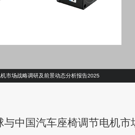
机市场战略调研及前景动态分析报告2025
球与中国汽车座椅调节电机市