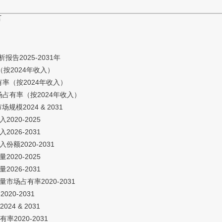
言
2025-2031年
（按2024年收入）
率（按2024年收入）
占有率（按2024年收入）
模2024 & 2031
20-2025
26-2031
额2020-2031
20-2025
26-2031
场占有率2020-2031
0-2031
4 & 2031
2020-2031