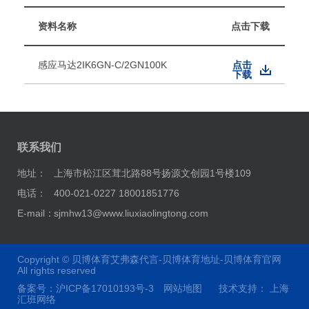
资料名称
点击下载
感应马达2IK6GN-C/2GN100K
点击
下载
联系我们
地址：
上海市松江区茸北路88号扬源文创园1号楼109
电话：
400-021-0227 18001851776
E-mail：
sjmhw13@www.liuxiaolingtong.com
Copyright ©
贝博体育艾弗森代言-贝博体育地址-贝博体育官网
All rights reserved
备案号：
沪ICP备17010193号-3
网站地图
技术支持：
上海
汇班网络