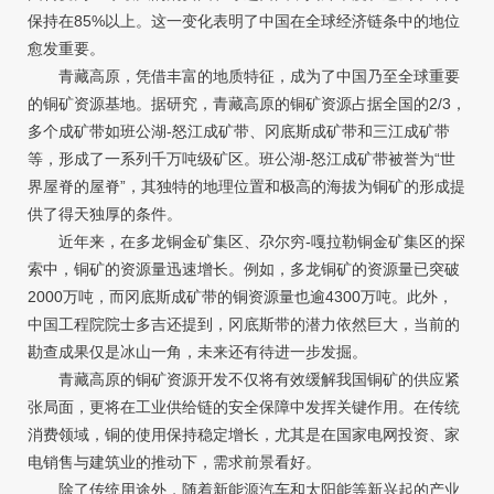
保持在85%以上。这一变化表明了中国在全球经济链条中的地位
愈发重要。
青藏高原，凭借丰富的地质特征，成为了中国乃至全球重要
的铜矿资源基地。据研究，青藏高原的铜矿资源占据全国的2/3，
多个成矿带如班公湖-怒江成矿带、冈底斯成矿带和三江成矿带
等，形成了一系列千万吨级矿区。班公湖-怒江成矿带被誉为“世
界屋脊的屋脊”，其独特的地理位置和极高的海拔为铜矿的形成提
供了得天独厚的条件。
近年来，在多龙铜金矿集区、尕尔穷-嘎拉勒铜金矿集区的探
索中，铜矿的资源量迅速增长。例如，多龙铜矿的资源量已突破
2000万吨，而冈底斯成矿带的铜资源量也逾4300万吨。此外，
中国工程院院士多吉还提到，冈底斯带的潜力依然巨大，当前的
勘查成果仅是冰山一角，未来还有待进一步发掘。
青藏高原的铜矿资源开发不仅将有效缓解我国铜矿的供应紧
张局面，更将在工业供给链的安全保障中发挥关键作用。在传统
消费领域，铜的使用保持稳定增长，尤其是在国家电网投资、家
电销售与建筑业的推动下，需求前景看好。
除了传统用途外，随着新能源汽车和太阳能等新兴起的产业