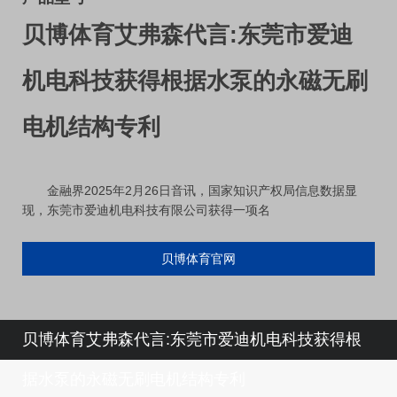
贝博体育艾弗森代言:东莞市爱迪
机电科技获得根据水泵的永磁无刷
电机结构专利
金融界2025年2月26日音讯，国家知识产权局信息数据显
现，东莞市爱迪机电科技有限公司获得一项名
贝博体育官网
贝博体育艾弗森代言:东莞市爱迪机电科技获得根
据水泵的永磁无刷电机结构专利