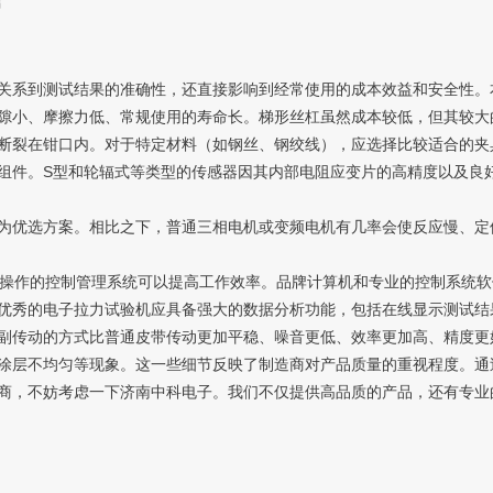
言
系到测试结果的准确性，还直接影响到经常使用的成本效益和安全性。
隙小、摩擦力低、常规使用的寿命长。梯形丝杠虽然成本较低，但其较大
断裂在钳口内。对于特定材料（如钢丝、钢绞线），应选择比较适合的夹
件。S型和轮辐式等类型的传感器因其内部电阻应变片的高精度以及良好
优选方案。相比之下，普通三相电机或变频电机有几率会使反应慢、定
操作的控制管理系统可以提高工作效率。品牌计算机和专业的控制系统软
优秀的电子拉力试验机应具备强大的数据分析功能，包括在线显示测试结果
副传动的方式比普通皮带传动更加平稳、噪音更低、效率更加高、精度更好
涂层不均匀等现象。这一些细节反映了制造商对产品质量的重视程度。通
商，不妨考虑一下济南中科电子。我们不仅提供高品质的产品，还有专业