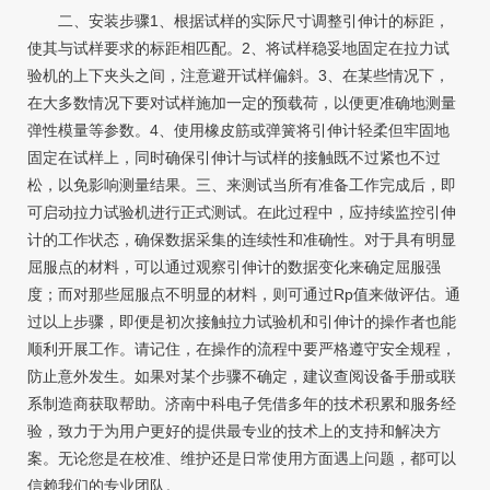
二、安装步骤1、根据试样的实际尺寸调整引伸计的标距，
使其与试样要求的标距相匹配。2、将试样稳妥地固定在拉力试
验机的上下夹头之间，注意避开试样偏斜。3、在某些情况下，
在大多数情况下要对试样施加一定的预载荷，以便更准确地测量
弹性模量等参数。4、使用橡皮筋或弹簧将引伸计轻柔但牢固地
固定在试样上，同时确保引伸计与试样的接触既不过紧也不过
松，以免影响测量结果。三、来测试当所有准备工作完成后，即
可启动拉力试验机进行正式测试。在此过程中，应持续监控引伸
计的工作状态，确保数据采集的连续性和准确性。对于具有明显
屈服点的材料，可以通过观察引伸计的数据变化来确定屈服强
度；而对那些屈服点不明显的材料，则可通过Rp值来做评估。通
过以上步骤，即便是初次接触拉力试验机和引伸计的操作者也能
顺利开展工作。请记住，在操作的流程中要严格遵守安全规程，
防止意外发生。如果对某个步骤不确定，建议查阅设备手册或联
系制造商获取帮助。济南中科电子凭借多年的技术积累和服务经
验，致力于为用户更好的提供最专业的技术上的支持和解决方
案。无论您是在校准、维护还是日常使用方面遇上问题，都可以
信赖我们的专业团队。