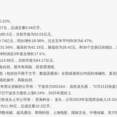
言
.22%。
7元，总成交量6.04亿手。
5.5元，当前市值为53.01亿元。
亿元，同比增长18.08%，过去五年平均ROE为6.47%。
6%，最高价为42.19元，最低价为28.42元。和30个交易日前相比，双
利润近3年复合增长17.6％。
.88元，当前市值为64.17亿元。
险自担。股市有风险，投资需谨慎。
（包括但不限于文字、数据及图表）全部或者部分内容的准确性、真实
据此操作，风险自担。
献的公司有： 宁波东力002164： 齿轮龙头股， ?2月21日收盘消息
近7日宁波东力股价上涨8.24%，2025年股价上
头上市公司有： 登海种业： 龙头，公司2023年实现营业收入15.52亿，
为11.99元，总成交量10.2亿手。
数传媒、超讯通信、掌阅科技、上海电影、国脉文化、中视传媒、东方明