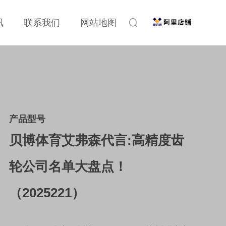
讯
联系我们
网站地图
产品型号
贝博体育艾弗森代言:高精度齿
轮公司名单大盘点！
（2025221）