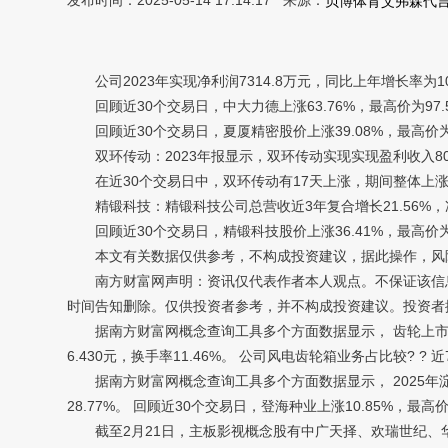
发布时间：2025-05-14 17:14:17 来源：
贝博体育艾弗森代
公司2023年实现净利润7314.8万元，同比上年增长率为10
回顾近30个交易日，中大力德上涨63.76%，最高价为97.5
回顾近30个交易日，夏厦精密股价上涨39.08%，最高价为8
双环传动：2023年报显示，双环传动实现实现盈利收入80.74
在近30个交易日中，双环传动有17天上涨，期间整体上涨31.5
精锻科技：精锻科技公司总营收近3年复合增长21.56%，净
回顾近30个交易日，精锻科技股价上涨36.41%，最高价为13
本文有关数据仅供参考，不构成投资建议，据此操作，风
南方财富网声明：资讯仅代表作者本人观点。不保证该信息
时间告知删除。仅供投资者参考，并不构成投资建议。投资者
据南方财富网概念查询工具多个方面数据显示， 齿轮上市有突出贡
6.430元，换手率11.46%。 公司风电齿轮箱业务占比较? ? 
据南方财富网概念查询工具多个方面数据显示， 2025年淀粉龙
28.77%。 回顾近30个交易日，登海种业上涨10.85%，最高价
截至2月21日，主板影视概念股有中广天择、欢瑞世纪、华