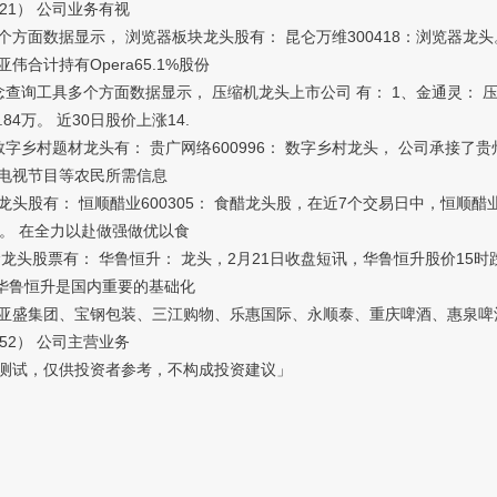
21） 公司业务有视
据显示， 浏览器板块龙头股有： 昆仑万维300418：浏览器龙头。 公
计持有Opera65.1%股份
询工具多个方面数据显示， 压缩机龙头上市公司 有： 1、金通灵： 压缩
.84万。 近30日股价上涨14.
乡村题材龙头有： 贵广网络600996： 数字乡村龙头， 公司承接了
电视节目等农民所需信息
： 恒顺醋业600305： 食醋龙头股，在近7个交易日中，恒顺醋业有5
元。 在全力以赴做强做优以食
： 华鲁恒升： 龙头，2月21日收盘短讯，华鲁恒升股价15时跌0.79%，
亿。 华鲁恒升是国内重要的基础化
亚盛集团、宝钢包装、三江购物、乐惠国际、永顺泰、重庆啤酒、惠泉啤
52） 公司主营业务
试，仅供投资者参考，不构成投资建议」