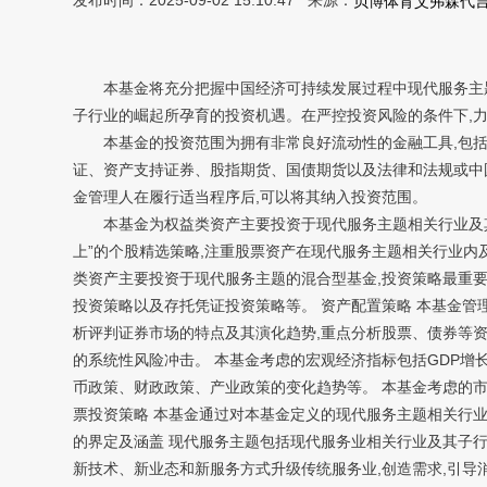
发布时间：2025-09-02 15:10:47 来源：
贝博体育艾弗森代
本基金将充分把握中国经济可持续发展过程中现代服务主题相
子行业的崛起所孕育的投资机遇。在严控投资风险的条件下,
本基金的投资范围为拥有非常良好流动性的金融工具,包括国
证、资产支持证券、股指期货、国债期货以及法律和法规或中国
金管理人在履行适当程序后,可以将其纳入投资范围。
本基金为权益类资产主要投资于现代服务主题相关行业及其子
上”的个股精选策略,注重股票资产在现代服务主题相关行业内
类资产主要投资于现代服务主题的混合型基金,投资策略最重
投资策略以及存托凭证投资策略等。 资产配置策略 本基金管
析评判证券市场的特点及其演化趋势,重点分析股票、债券等资
的系统性风险冲击。 本基金考虑的宏观经济指标包括GDP增长率,
币政策、财政政策、产业政策的变化趋势等。 本基金考虑的市
票投资策略 本基金通过对本基金定义的现代服务主题相关行业
的界定及涵盖 现代服务主题包括现代服务业相关行业及其子行
新技术、新业态和新服务方式升级传统服务业,创造需求,引