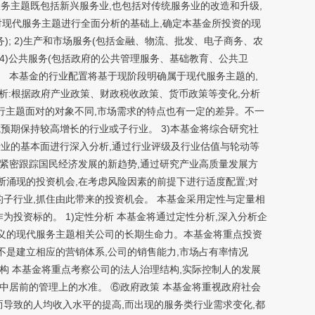
务主题既包括新兴服务业,也包括对传统服务业的改造和升级,
在对现代服务主题进行全面分析的基础上,确定本基金所投资的现
); 2)生产和市场服务(包括金融、物流、批发、电子商务、农
 4)公共服务(包括政府的公共管理服务、基础教育、公共卫
。 本基金的行业配置将基于现阶段明确属于现代服务主题的,
分析:根据政府产业政策、财政税收政策、货币政策等变化,分析
务行主题面对的对象不同,市场需求的特点也有一定的差异。不一
预期保持较高增长的行业或子行业。 3)本基金将综合研究社
行业的基本面进行深入分析,通过行业评级及行业估值与轮动等
将紧密跟踪国民经济发展的新趋势,通过研究产业高质量发展方
断涌现的投资机会,在考虑风险因素的前提下进行适度配置;对
子行业,抓住由此带来的投资机会。 本基金采用定性与定量相
投资标的。 1)定性分析 本基金将通过定性分析,深入分析企
定义的现代服务主题相关公司的长期生命力。本基金将重点投资
不是建立相应的营销体系,公司的销售能力,市场占有率情况
构 本基金将重点考察公司的法人治理结构,实际控制人的发展
中居前的管理上的水准。 ⑥政府政策 本基金将重视政府社会
导致的人均收入水平的提高,而出现的服务类行业需求变化,都