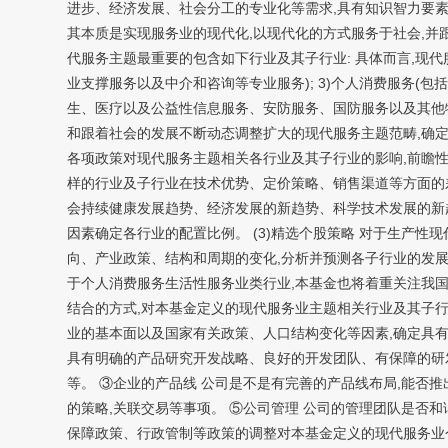
进步、经济发展、社会分工的专业化等需求,具有知识智力要
其本质是实现服务业的现代化,以现代化的方式服务于社会,并
代服务主题最重要的包含如下行业及其子行业: 具体而言,现代服
业支撑服务以及中介和咨询等专业服务); 3)个人消费服务(
生、医疗以及公益性信息服务、安防服务、国防服务以及其他特
和跟着社会的发展不断动态调整扩大的现代服务主题范畴,确定
各项政策对现代服务主题相关各行业及其子行业的影响,前瞻性
样的行业及子行业在技术优势、定价策略、销售渠道等方面的
会持续健康发展趋势、经济发展的新趋势、科学技术发展的新趋
因素确定各行业的配置比例。 (3)精选个股策略 对于生产
向、产业政策、结构和周期的变化,分析并预测各子行业的发展
于个人消费服务生活性服务业类行业,本基金也将着重关注我国
结合的方式,对本基金定义的现代服务业主题相关行业及其子行
业的基本面以及国家有关政策、人口结构变化等因素,确定具
具有明确的产品研究开发战略、良好的开发团队、有保障的研发
等。 ③企业的产品线 公司是不是有完善的产品线布局,能否
的策略,关联交易等事项。 ⑤公司管理 公司的管理团队是否
保障政策、行政管制等政策的调整对本基金定义的现代服务业个