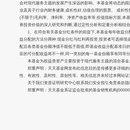
会对现代服务主题的发展产生深远的影响。本基金将动态的跟踪
业及其子行业内财务健康,成长性好,估值合理的股票。 成长
(不限于)毛利率、净利率、净资产收益率等;价值指标方面,本
券投资价值的深入研究和判断,通过定性分析和定量分析相结合
1、在符合有关基金分红条件的前提下,本基金每年收益分配次
益分配的方法分两种:现金分红与红利再投资,投资者可选择现
配后各类基金份额净值不能低于面值;即基金收益分配基准日的
应的可分配收益将不一样,同一类别的每一基金份额享有同等分
本基金为权益类资产主要投资于现代服务主题的混合基金,属
郑重声明：天天基金网发布此信息目的是传播更多详细的信
性、有效性、及时性、原创性等。相关信息并未经过本网站证实
关于我们资质证明研究中心联系我们安全指引免责条款隐私
郑重声明：天天基金系证监会批准的基金销售机构[00000