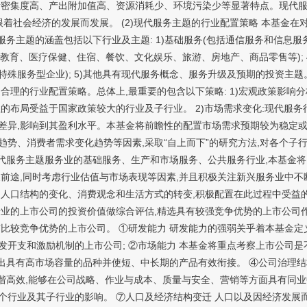
素密集度高、产出附加值高、资源消耗少、环境污染少等显著特点。现代服
跟着社会经济的发展而发展。 (2)现代服务主题的行业配置策略 本基金
务主题的涵盖包括以下行业及主题: 1)基础服务(包括通信服务和信息服务
包括教育、医疗保健、住宿、餐饮、文化娱乐、旅游、房地产、商品零售等);
殊服务型企业); 5)其他具有现代服务概念、服务升级及预期的投资主题
合理的行业配置策略。总体上,最重要的包含以下策略: 1)宏观政策影响
的布局受益于国家政策较大的行业及子行业。 2)市场需求变化:现代服
差异,影响到其盈利水平。本基金将前瞻性的配置市场需求预期较为稳定或
势、消费者需求变化趋势等因素,采取“自上而下”的研究方法,对各个子
性现代服务主题服务业的基础服务、生产和市场服务、公共服务行业,本基金
前途,同时考虑行业估值与市场表现等因素,并且积极关注新兴服务业中不
人口结构的变化、消费观念和生活方式的转变,积极配置在此过程中受益的
业的上市公司的投资价值做综合评估,精选具有较强竞争优势的上市公司作为
有比较竞争优势的上市公司。 ①研发能力 研发能力的强弱关乎着本基金
开支和激励机制的上市公司; ②市场能力 本基金将重点考察上市公司是
推出具有高市场容量的品种并使短、中长期的产品有效衔接。 ④公司治理结
和谐高效,能够在公司战略、作业与成本、质量与安全、营销等方面具有同业
行业及其子行业的影响。 ⑦人口及经济结构变迁 人口以及因经济发展而