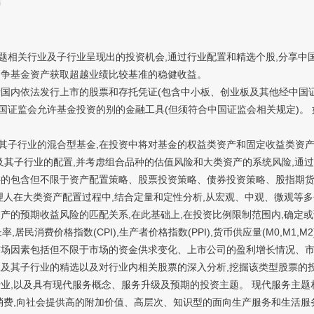
言
关行业及子行业呈现出的投资机会,通过行业配置和精选个股,分享中
力争基金资产获取超越业绩比较基准的稳健收益。
内依法发行上市的股票和存托凭证(包含中小板、创业板及其他经中国证
证监会允许基金投资的别的金融工具(但须符合中国证监会相关规定)。 
行业的混合型基金,在投资中将对基金的权益类资产和固定收益类资产配置
及其子行业的配置,并考虑组合品种的估值风险和大类资产的系统风险,通
要的包含但不限于资产配置策略、股票投资策略、债券投资策略、股指期
理人在大类资产配置过程中,结合定量和定性分析,从宏观、中观、微观等
产的预期收益风险的匹配关系,在此基础上,在投资比例限制范围内,确定
居民消费价格指数(CPI),生产者价格指数(PPI),货币供应量(M0,M1
场因素包括但不限于市场的资金供求变化、上市公司的盈利增长情况、市场总
及其子行业的精选以及对行业内相关股票的深入分析,挖掘该类型股票的投资
业,以及具有现代服务概念、服务升级及预期的投资主题。 现代服务主题
导消费,向社会提供高的附加价值、高层次、知识型的面向生产服务和生活