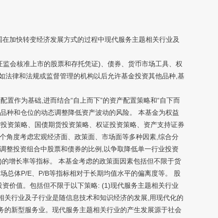
国在加快转变经济发展方式的过程中现代服务主题相关行业及
监会核准上市的股票和存托凭证)、债券、货币市场工具、权
如法律和法规或监督管理的机构以后允许基金投资其他品种,基
作为基础,进而结合“自上而下”的资产配置策略和“自下而
过品种和仓位的动态调整降低资产波动的风险。 本基金为权益
货投资策略、国债期货投资策略、权证投资策略、资产支持证券
多个角度考虑宏观经济面、政策面、市场面等多种因素,综合分
或调整投资组合中股票和债券的比例,以争取降低单一行业投资
,M2)的增长率等指标。 本基金考虑的政策面因素包括但不限于货
体P/E、P/B等指标相对于长期均值水平的偏离度等。 股
价值。包括但不限于以下策略: (1)现代服务主题相关行业
相关行业及子行业是随信息技术和知识经济的发展,用现代化的
服务的新型服务业。现代服务主题相关行业的产生发展源于社会