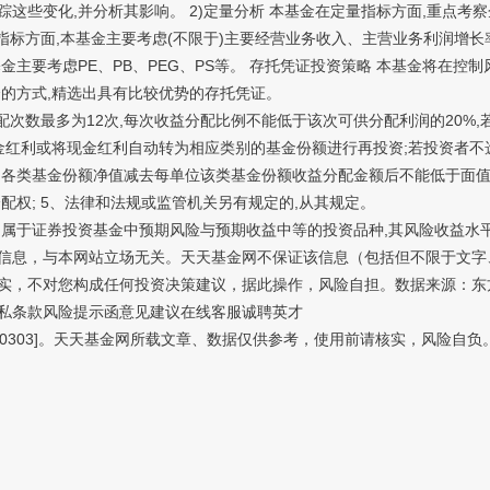
这些变化,并分析其影响。 2)定量分析 本基金在定量指标方面,重点考
性指标方面,本基金主要考虑(不限于)主要经营业务收入、主营业务利润增长
基金主要考虑PE、PB、PEG、PS等。 存托凭证投资策略 本基金将在控
的方式,精选出具有比较优势的存托凭证。
数最多为12次,每次收益分配比例不能低于该次可供分配利润的20%,若
金红利或将现金红利自动转为相应类别的基金份额进行再投资;若投资者不选
各类基金份额净值减去每单位该类基金份额收益分配金额后不能低于面值;
配权; 5、法律和法规或监管机关另有规定的,从其规定。
于证券投资基金中预期风险与预期收益中等的投资品种,其风险收益水平
息，与本网站立场无关。天天基金网不保证该信息（包括但不限于文字
，不对您构成任何投资决策建议，据此操作，风险自担。数据来源：东方财
条款风险提示函意见建议在线客服诚聘英才
0303]。天天基金网所载文章、数据仅供参考，使用前请核实，风险自负