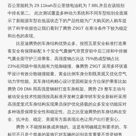
百公里能耗为 29.11kwh百公里馈电油耗为 7.88L并且在该组别
中排名第二。 此次测试覆盖多种动力系统和不同车型组别全面展
示了新能源车型在低温状态下的产品性能为广大购买的人购车提
供了科学依据也让我们看到了腾势 Z9GT 在寒冷条件下较为稳定
和出色的表现。
比亚迪腾势的车身结构优势众多。按照五星安全标准打造乘
客安全有保障标配 9 个安全气囊侧气帘贯穿前中后三排和中排侧
气囊全面守护三排乘客。高强度钢占比达 75%热成型钢占比
23%在同级中领先能有力抵御碰撞。像腾势 Z9GT 采用多环状遁
甲设计有效分散碰撞能量。黄金比例车身分割既美观又优化空气
动力学性能。其车身结构精心设计坚固框架全方位保护乘客比如
腾势 D9 DMi 用高强度钢材打造车身框架。腾势 Z9 整车主动与
被动安全技术性能强按高标准开发树立豪华轿车安全新标杆采用
高强度笼式车身结构实现乘员保护优化搭载的众多安全功能应对
多种场景保障安全性和稳定性。总之比亚迪腾势的车身结构在安
全、抗冲击、稳定、美观等方面表现出色让用户出行更安心。
腾势 X 不能抠标换成奔驰的。这是有明确规定和要求的。车
标可不只是个简单的装饰它对车辆的识别非常重要不管是销售