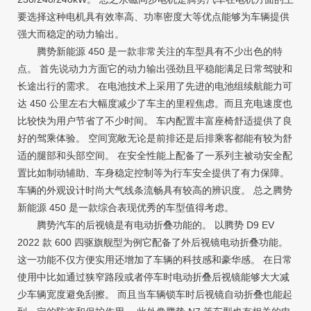
要选择这种电机具有效率高、功率密度大等优点能够为车辆提供
强大而稳定的动力输出。
腾势新能源 450 是一款非常关注的车型具有不少出色的特
点。 首先说动力方面它的动力输出强劲且平稳能满足日常驾驶和
长途出行的需求。 在电池技术上采用了先进的电池组续航能力可
达 450 公里左右大幅度减少了车主的里程焦虑。而且充电速度也
比较快为用户节省了不少时间。 车内配置丰富座椅舒适提供了良
好的驾乘体验。 空间宽敞无论是前排还是后排乘客都能有较为舒
适的腿部和头部空间。 在安全性能上配备了一系列主被动安全配
置比如制动辅助、车身稳定控制等为行车安全提供了有力保障。
车辆的外观设计时尚大气线条流畅具有较高的辨识度。 总之腾势
新能源 450 是一款综合表现优秀的车型值得考虑。
腾势汽车的后视镜是有电动折叠功能的。 以腾势 D9 EV
2022 款 600 四驱旗舰型为例它配备了外后视镜电动折叠功能。
这一功能不仅方便实用还增加了车辆的科技感和豪华感。 在日常
使用中比如通过狭窄路段或者停车时电动折叠后视镜能够大大减
少车辆宽度避免刮擦。 而且当车辆锁车时后视镜自动折叠也能起