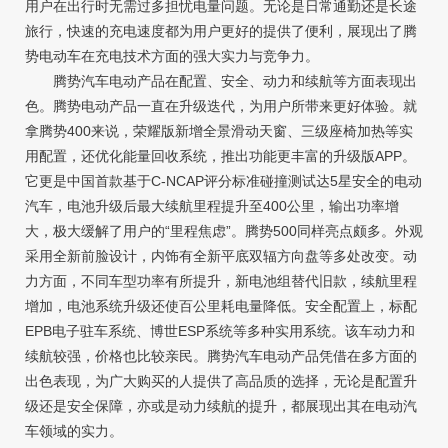
用户在出行时无需过多担忧电量问题。无论是日常通勤还是长途
旅行，快速的充电速度都为用户更好的提供了便利，展现出了腾
势电动车在充电技术方面的强大实力与竞争力。
腾势汽车电动产品在配置、安全、动力和续航等方面表现出
色。腾势电动产品一直在升级迭代，为用户所带来更好体验。就
拿腾势400来说，荣耀版新增全景滑动天窗、三级座椅加热等实
用配置，还优化能量回收系统，推出功能更丰富的升级版APP。
它更是中国首款基于C-NCAP评分标准碰撞测试达5星安全的电动
汽车，电池升级后最大续航里程提升至400公里，输出功率增
大，极大缓解了用户的“里程焦虑”。腾势500同样亮点颇多。外观
采用全新前脸设计，内饰有全新平底双辐方向盘等多处改变。动
力方面，不同车型功率有所提升，新电池组替代旧款，续航里程
增加，电池系统升级还使百公里耗电量降低。安全配置上，标配
EPB电子驻车系统、博世ESP系统等多种实用系统。该车动力和
续航较强，价格也比较亲民。腾势汽车电动产品凭借在多方面的
出色表现，为广大购买的人提供了高品质的选择，无论是配置升
级还是安全保障，亦或是动力续航的提升，都展现出其在电动汽
车领域的实力。