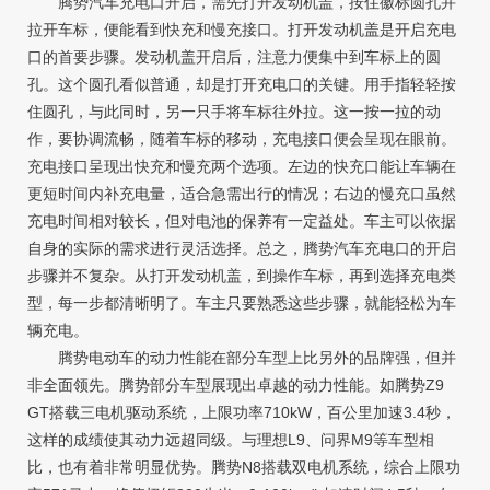
腾势汽车充电口开启，需先打开发动机盖，按住徽标圆孔并
拉开车标，便能看到快充和慢充接口。打开发动机盖是开启充电
口的首要步骤。发动机盖开启后，注意力便集中到车标上的圆
孔。这个圆孔看似普通，却是打开充电口的关键。用手指轻轻按
住圆孔，与此同时，另一只手将车标往外拉。这一按一拉的动
作，要协调流畅，随着车标的移动，充电接口便会呈现在眼前。
充电接口呈现出快充和慢充两个选项。左边的快充口能让车辆在
更短时间内补充电量，适合急需出行的情况；右边的慢充口虽然
充电时间相对较长，但对电池的保养有一定益处。车主可以依据
自身的实际的需求进行灵活选择。总之，腾势汽车充电口的开启
步骤并不复杂。从打开发动机盖，到操作车标，再到选择充电类
型，每一步都清晰明了。车主只要熟悉这些步骤，就能轻松为车
辆充电。
腾势电动车的动力性能在部分车型上比另外的品牌强，但并
非全面领先。腾势部分车型展现出卓越的动力性能。如腾势Z9
GT搭载三电机驱动系统，上限功率710kW，百公里加速3.4秒，
这样的成绩使其动力远超同级。与理想L9、问界M9等车型相
比，也有着非常明显优势。腾势N8搭载双电机系统，综合上限功