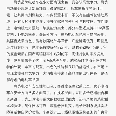
腾势品牌电动车在多方面表现出色，具备较高竞争力。腾势
电动车外观设计新颖独特，像尾部C柱、后车窗角度等设计元
素，让其拥有别样魅力。车内配置丰富，不仅有智能驾驶辅助系
统，还有大尺寸中控屏，提升了驾驶的便利性与科技感。在性能
上，电动机动力强劲，续航能力突出，部分车型还支持800V高压
架构，补电效率高。舒适性方面，腾势电动车也有不错的表现。
其隔音效果出色，能有效隔绝外界噪音；底盘滤震优秀，即便是
经过颠簸路面，也能保持较好的稳定性。以腾势Z9GT为例，它
的底盘素质在国产高端轿车中名列前茅，高速行驶时车身晃动
少，隔音效果甚至优于宝马5系等车型。腾势品牌电动车凭借独
特的外观、丰富的配置、出色的性能和良好的舒适性，在市场上
展现出较强的竞争力，为消费者带来了高品质的出行体验，是值
得考虑的电动车品牌。
腾势电动车安全性能出色，多维度保障驾乘安全。腾势电动
车在安全方面从多方面着手。在技术层面，采用多传感器融合和
冗余设计，先进算法与强大的数据处理能力，还有严格的系统测
试和验证，确保技术可靠。底盘悬挂扎实，电子控制系统具备故
障诊断和自保护功能。车身设计上，逐级吸能及抗变形的车身骨