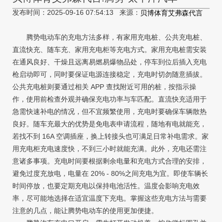
发布时间：2025-09-16 07:54:13 来源：
贝博体育艾弗森代言
腾势电动车的充电方法多样，有家用充电桩、公共充电桩、
直流快充、随车充、家用充电柜等充电方式。家用充电桩需安装
在通风良好、干燥且远离易燃易爆物品处，停车到位后插入充电
枪启动即可，同时要保证电源连接稳定，充电时切勿随意插拔。
公共充电桩则要通过相关 APP 查找附近可用的桩，按指示操
作，使用前检查外观并确保充电功率与车匹配。直流快充适用于
急需快速补电的情况，但不宜频繁使用，充电时要确保车辆散热
良好。随车充最大的优势是免电表申请流程，随地有电就能充，
若找不到 16A 空调插座，换上转接头也可满足日常补电需求。家
用充电柜充电速度快，不到三小时就能充满。此外，充电还需注
意诸多事项。充电时间要根据剩余电量和充电方式合理的安排，
避免过度充放电，电量在 20% - 80%之间充电为宜。即使车辆长
时间停放，也要定期充电以保持电池活性。温度会影响充电效
率，尽可能地选择在适宜温度下充电。掌握这些充电方法与需要
注意的几点，能让腾势电动车的使用更加便捷。