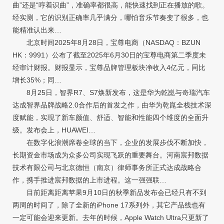
曲”还是“哼着识曲”，准确率都很高，能快速找到正在播放的歌。
经实测，它的识别正确率几乎满分，哪怕音乐节奏变了很多，也
能精准认出来…
北京时间2025年8月28日，宝尊电商（NASDAQ：BZUN
HK：9991）公布了截至2025年6月30日的宝尊电商第二季度未
经审计财报。财报显示，宝尊品牌管理板块净收入4亿元，同比
增长35%；同…
8月25日，智界R7、S7焕新发布，这是华为乾崑与奇瑞汽车
达成智界品牌战略2.0合作后的首发之作，由华为乾崑全栈技术深
度赋能，实现了新车颜值、舒适、智能和性能四个维度的全面升
级。发布会上，HUAWEI…
在数字化浪潮席卷全球的当下，企业的发展步伐不断加快，
长期资金市场成为众多公司实现飞跃的重要舞台。河南宸邦数据
技术有限公司与北京德恒（南京）律师事务所正式达成战略合
作，携手推进宸邦数据的上市进程。这一强强联…
目前距离距离苹果9月10日的秋季新品发布会已经只有不到
两周的时间了，除了全新的iPhone 17系列外，其它产品线也有
一定可能会迎来更新。去年的时候，Apple Watch Ultra只更新了