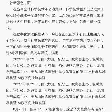
一款新颜色，而…
在当今全球科学技术革命浪潮中，科学技术创新已然成为了
驱动经济高水平发展的核心引擎，以AI为代表的前沿科技正加速
渗透到各个行业，不仅重构生产力范式，更催生颠覆性商业模
式。
在数字化浪潮的推动下，AI社交正以前所未有的速度融入人
们的生活，成为社交领域的新风口。与早期注重信息交互不同，
当下的AI社交更加聚焦于情感陪伴。人们渴望在虚拟世界中，通
过AI找到理解、共鸣与温暖，满足…
2025年8月29日，由K大咖、名人汇、赋商会主办，复禹集
团、宫延楼、双迪集团、汇拍拍、省心说联合主办，九山引流俱
乐部战略主办，王九山网络霸屏团队媒体宣发的第 11届社群私域
零售暨 AI数字商业峰会暨…
2025年8月29日，由K大咖、名人汇、赋商会主办，复禹集
团、宫延楼、双迪集团、汇拍拍、省心说联合主办，九山引流俱
乐部战略主办，王九山网络霸屏团队媒体宣发的第 11届社群私域
零售暨 AI数字商业峰会暨…
8月25日，智界R7、S7焕新发布，这是华为乾崑与奇瑞汽车