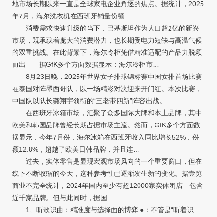
地市场长期以来一直是全球家电企业角逐的焦点。据统计，2025
年7月，海尔洗衣机在西班牙销量份额…
消费需求快速升级的当下，巴基斯坦作为人口超2亿的新兴
市场，既承载着庞大的消费潜力，也长期受电力短缺与高温气候
的双重挑战。在此背景下，海尔冷柜凭借精准适配的产品力脱颖
而出——据GfK多个方面数据显示：海尔冷柜市…
8月23日晚，2025年世界女子排球锦标赛中国女排首场比赛
在泰国对阵墨西哥队，以一场精彩对决迎来开门红。本次比赛，
中国队以队长龚翔宇领衔的“三老带四新”阵容出战。
在西班牙冰箱市场，汇聚了众多国际大牌和本土品牌，其中
欧美和韩国品牌曾经长期占据市场主流。然而，GfK多个方面数
据显示，今年7月份，海尔冰箱在西班牙收入同比增长52%，份
额12.8%，超越了欧美日韩品牌，并且连…
过去，实体零售是显现宏观市场风向的一个重要窗口，但在
线下不断收缩的今天，这种参考性已逐渐发生新的变化。据壹览
商业不完全统计，2024年国内至少有超12000家实体闭店，包含
近千家品牌。但与此同时，据国…
1、听歌识曲：精准度与选择面的博弈 ●：不管是“听着识