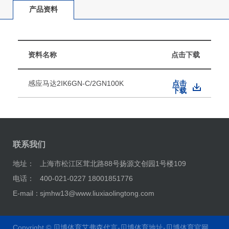
产品资料
资料名称
点击下载
感应马达2IK6GN-C/2GN100K
点击
下载
联系我们
地址：
上海市松江区茸北路88号扬源文创园1号楼109
电话：
400-021-0227 18001851776
E-mail：
sjmhw13@www.liuxiaolingtong.com
Copyright ©
贝博体育艾弗森代言-贝博体育地址-贝博体育官网