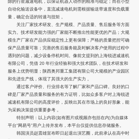
隙的行星减速电机，以保证机器人动作的精准与稳定；而在小型
自动化输送设备中，直流减速电机则需根据输送带速度和负载重
量，确定合适的转速与扭矩 。
关注厂家技术研发、生产规模、产品质量、售后服务等方面
实力。技术研发能力强的厂家能不断推出性能更优的产品；大规
模生产厂家在产品供应稳定性上更有保障；严格的质量把控可确
保产品质量可靠；完善的售后服务能及时解决客户使用的过程中
遇到的问题，减少设备停机时间。像前文提到的上海锐进减速机
有限公司，凭借 20 年行业经验和强大技术团队，在技术研发和
服务上优势明显；陕西奥邦重工集团有限公司大规模的产业园区
和先进生产线，体现了其强大的生产实力 。
通过客户评价、行业排名等了解厂家和产品口碑。良好的口
碑是厂家产品质量和服务的有力证明，比如众多客户对上海锐进
减速机有限公司的高度评价，反映出其在市场上的良好形象，能
为采购决策提供重要参考 。
特别声明：以上内容(如有图片或视频亦包括在内)为自媒体
平台“网易号”用户上传并发布，本平台仅提供信息存储服务。
韩国演员赵震雄宣布即日起退出演艺圈，此前承认在高中时