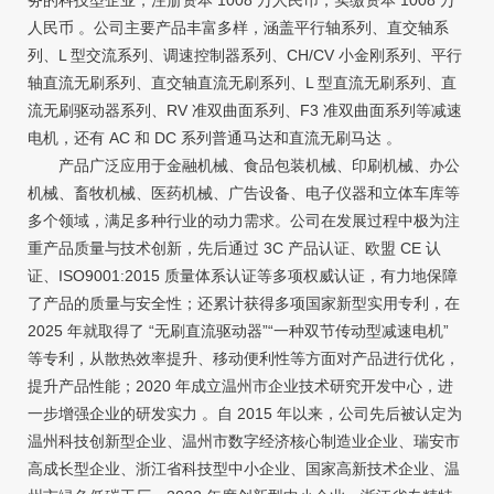
人民币 。公司主要产品丰富多样，涵盖平行轴系列、直交轴系
列、L 型交流系列、调速控制器系列、CH/CV 小金刚系列、平行
轴直流无刷系列、直交轴直流无刷系列、L 型直流无刷系列、直
流无刷驱动器系列、RV 准双曲面系列、F3 准双曲面系列等减速
电机，还有 AC 和 DC 系列普通马达和直流无刷马达 。
产品广泛应用于金融机械、食品包装机械、印刷机械、办公
机械、畜牧机械、医药机械、广告设备、电子仪器和立体车库等
多个领域，满足多种行业的动力需求。公司在发展过程中极为注
重产品质量与技术创新，先后通过 3C 产品认证、欧盟 CE 认
证、ISO9001:2015 质量体系认证等多项权威认证，有力地保障
了产品的质量与安全性；还累计获得多项国家新型实用专利，在
2025 年就取得了 “无刷直流驱动器”“一种双节传动型减速电机”
等专利，从散热效率提升、移动便利性等方面对产品进行优化，
提升产品性能；2020 年成立温州市企业技术研究开发中心，进
一步增强企业的研发实力 。自 2015 年以来，公司先后被认定为
温州科技创新型企业、温州市数字经济核心制造业企业、瑞安市
高成长型企业、浙江省科技型中小企业、国家高新技术企业、温