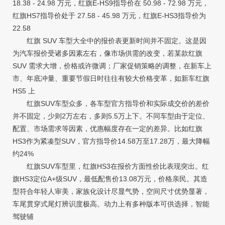
18.38 - 24.98 万元，红旗E-HS9指导价在 50.98 - 72.98 万元，
红旗HS7指导价处于 27.58 - 45.98 万元，红旗E-HS3指导价为
22.58
红旗 SUV 车型大全中的报价表更新时间并不固定。这是因
为汽车报价受诸多因素左右，像市场供需的改变，若某款红旗
SUV 需求大增，价格或许微调；厂家促销策略的调整，在新车上
市、年底冲量、重要节假日时往往有较大价格变革，如新车红旗
HS5 上
红旗SUV车型众多，各车型官方指导价和实际成交价的差价
并不固定，少则2万左右，多则5.5万上下。不同车型由于定位、
配置、市场需求等因素，优惠幅度存在一定的差异。比如红旗
HS3作为紧凑型SUV，官方指导价14.58万至17.28万，最大降幅
约24%
红旗SUV车型里，红旗HS3在报价方面性价比表现突出。红
旗HS3定位A+级SUV，最低配售价13.08万元，价格亲民。其造
型符合年轻人审美，家族化设计尽显气势，空间尺寸优势显著，
车尾贯穿式尾灯辨识度极高。动力上有多种版本可供选择，智能
驾驶辅