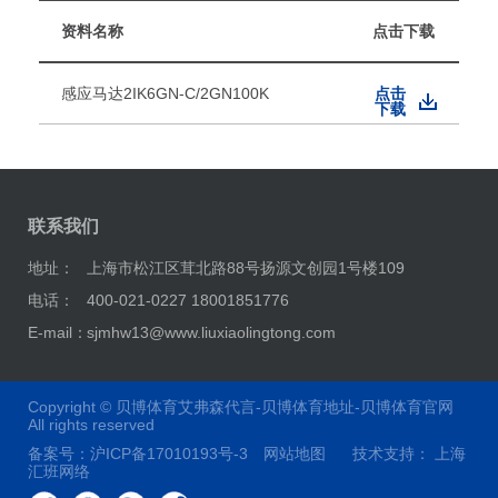
资料名称
点击下载
感应马达2IK6GN-C/2GN100K
点击
下载
联系我们
地址：
上海市松江区茸北路88号扬源文创园1号楼109
电话：
400-021-0227 18001851776
E-mail：
sjmhw13@www.liuxiaolingtong.com
Copyright ©
贝博体育艾弗森代言-贝博体育地址-贝博体育官网
All rights reserved
备案号：
沪ICP备17010193号-3
网站地图
技术支持：
上海
汇班网络