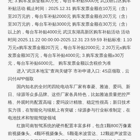
元; 3.购车发票金额30万元，每台车补贴5000元 武汉硚口区购车
补贴活动 截止时间：2025.12.31 购车发票金额在10万元（含）
至20万元的，每台车补贴2000元 购车发票金额在20万元（含）
至30万元的，每台车补贴3000元 购车发票金额在30万元（含）
以上的，每台车补贴4000元 武汉东湖高新区购车补贴活动 活动
时间:2025.11.22 00:00:00-2025.12.31 23:59:59 补贴标准: 1.10
万元≤购车发票金额20万元，每台车补贴2000元; 2.20万元≤购车
发票金额30万元，每台车补贴4000元; 3.购车发票金额≥30万
元，每台车补贴6000元。 购车发票金额以含税价为准
进入“武汉本地宝”查询关键字 市补申请入口: 4S店领取，云
闪付APP领取
国内知名的全封闭四轮电动车厂家有泰菱、雅迪、爱玛、新
日、绿源等众多品牌。这些厂家各具特色，比如雅迪质量把控严
格、外观时尚配置高端；爱玛设计精致、稳定性很高；新日技术
实力强，在智能化与续航上有突破；绿源参与行业标准制定，在
电池技术和智能驾驶领域
红旗司南智驾系统的硬件配置丰富多样，包含1颗800万像素
前视摄像头、4颗环视摄像头、5颗毫米波雷达、12颗超声波雷达