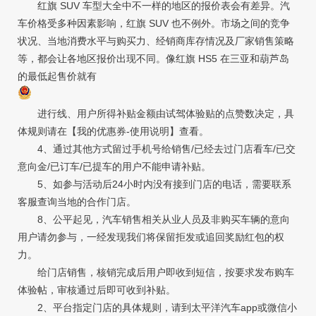
红旗 SUV 车型大全中不一样的地区的报价表会有差异。汽
车价格受多种因素影响，红旗 SUV 也不例外。市场之间的竞争
状况、当地消费水平与购买力、经销商库存情况及厂家销售策略
等，都会让各地区报价出现不同。像红旗 HS5 在三亚和葫芦岛
的最低起售价就有
进行线、用户所得补贴金额由试驾体验贴的点赞数决定，具
体规则请在【我的优惠券-使用说明】查看。
4、通过其他方式留过手机号给销售/已经去过门店看车/已交
意向金/已订车/已提车的用户不能申请补贴。
5、如参与活动后24小时内没有接到门店的电话，需要联系
客服查询当地的合作门店。
8、公平起见，汽车销售相关从业人员及非购买车辆的意向
用户请勿参与，一经发现我们将保留拒发或追回奖励红包的权
力。
给门店销售，核销完成后用户即收到短信，按要求发布购车
体验帖，审核通过后即可收到补贴。
2、平台指定门店的具体规则，请到太平洋汽车app或微信小