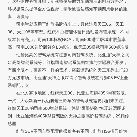
。这些硬件各司其职，前视摄像头助力车辆精准识别前方路况，
环视摄像头提供全方位视野，毫米波雷达感知车辆四周物体的距
离、速度等
司南智驾应用于红旗品牌汽车上，具体涉及天工05、天工
06、天工08等车型。红旗举办智能体验日活动发布该系统，不同
版本各有亮点。司南100标配NOA，司南500进阶版城市覆盖率
高，司南1000进阶版符合L3标准。像天工05搭载司南500标准版
性价比高的智驾系统有红旗司南智驾系统、比亚迪“天神之眼
C”高阶智驾系统等。红旗司南智驾系统由红旗与大疆联合开发，
有四个版本，覆盖不一样的需求，搭载该系统的天工系列主打20
万元级市场。比亚迪“天神之眼C”高阶智驾系统在海狮05 EV上全
系标配，支
在北方寒冷地区，红旗天工06、比亚迪海鸥405KM智驾版、
一汽 - 大众新新一代迈腾这三款车的智驾系统需要我们来关注。
红旗天工06的司南500智驾系统，凭借“鹰眼矩阵”实现超远距识
别；比亚迪海鸥405KM智驾版的天神之眼高阶智驾系统，29颗传
感器
红旗SUV不同车型配置的报价各有不同，红旗HS5指导价为