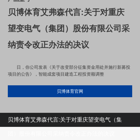
贝博体育艾弗森代言:关于对重庆
望变电气（集团）股份有限公司采
纳责令改正办法的决议
日，你公司发表《关于改变部分征集资金用处并施行新募投
项目的公告》，智能成套项目建造工程投资额调整
贝博体育官网
贝博体育艾弗森代言:关于对重庆望变电气（集
团）股份有限公司采纳责令改正办法的决议