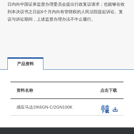
日内向中国证券监督办理委员会提出行政复议请求；也能够在收
到本决议书之日起6个月内向有管辖权的人民法院提起诉讼。复
议与诉讼期间，上述监督办理办法不中止履行。
产品资料
资料名称
点击下载
感应马达2IK6GN-C/2GN100K
点击
下载