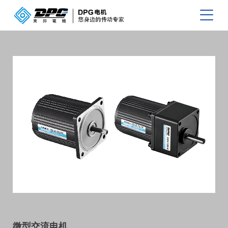
微型交流电机