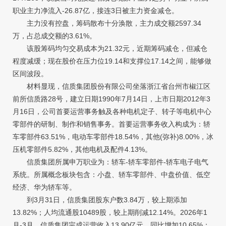
职业主力净流入-26.87亿，接连3日被主力资金减仓。
主力没有控盘，筹码散布十分涣散，主力成交额2597.34
万，占总成交额的3.61%。
该股筹码均匀交易成本为21.32元，近期筹码减仓，但减仓
程度减缓；现在股价在压力位19.14和支撑位17.14之间，能够做
区间波段。
材料显现，信质集团股份有限公司坐落浙江省台州市椒江区
前所信质路28号，建立日期1990年7月14日，上市日期2012年3
月16日，公司首要运营事务触及各种电机定子、转子等电机中心
零部件的研制、制作和销售事务。首要运营事务收入构成为：轿
车零部件63.51%，电动车零部件18.54%，其他(弥补)8.00%，冰
压机零部件5.82%，其他电机及配件4.13%。
信质集团所属申万职业为：轿车-轿车零部件-轿车电子电气
系统。所属概念板块包含：小盘、轿车零部件、中盘价值、低空
经济、华为轿车等。
到3月31日，信质集团股东户数3.84万，较上期添加
13.82%；人均流通股10489股，较上期削减12.14%。2026年1
月-3月，信质集团完成运营收入13.90亿元，同比增加10.65%；