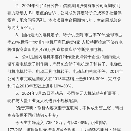
2、2024年6月14日公告：信质集团股份有限公司近期收到
赛力斯动力 BU 定点的告诉，公司成为其定转子总成事务批量供
货商，配套问界系列。本次项目生命周期为 3年，生命周期总金
额约为 5 亿元。
3、国内最大的电机定子、转子供货商,市占率70%,全球市占
率20%,世界十大轿车电机厂商已供货4家;入股特斯拉旗下仅有电
机供货商富田电机479万股,直接供应给特斯拉用电机。
4、公司是国内电机零部件制作业要点骨干企业和国内最大
轿车发电机定子制作商，产品包含轿车电机定子和转子、电梯曳
引机电机转子、电动工具电机转子、电动车电机转子等。2014年
公司力求完成运营收入在2013年基础上进步10%-30%，完成净
利润在2013年基础上进步10%-30%。
5、2024年3月29日互动易：公司在无人机范畴有所展开，
现在与大疆工业无人机进行小规模配套。
(免责声明：剖析内容来源于互联网，不构成出资主张，请出
资者依据不同行情独立判别)
今天主力净流入-735.18万，占比0.06%，职业排名
177/268，该股当时无接连增减仓现象，主力趋势不明显；所属