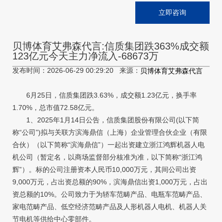
立即咨询
贝博体育艾弗森代言:信质集团跌363%成交额
123亿元今天主力净流入-68673万
发布时间：2026-06-29 00:29:20 来源：
贝博体育艾弗森代言
6月25日，信质集团跌3.63%，成交额1.23亿元，换手率
1.70%，总市值72.58亿元。
1、2025年1月14日公告，信质集团股份有限公司(以下简
称“公司”)拟与关联方滨海鼎信（上海）企业管理合伙企业（有限
合伙）（以下简称“滨海鼎信”）一起出资建立浙江鸿辉机器人电
机公司（暂定名，以商场监督部分核准为准，以下简称“浙江鸿
辉”）。标的公司注册资本人民币10,000万元，其间公司出资
9,000万元，占出资总额的90%，滨海鼎信出资1,000万元，占出
资总额的10%。公司致力于为轿车范畴产品、电瓶车范畴产品、
家电范畴产品、低空经济范畴产品及人形机器人电机、机器人关
节电机等供给中心零部件。