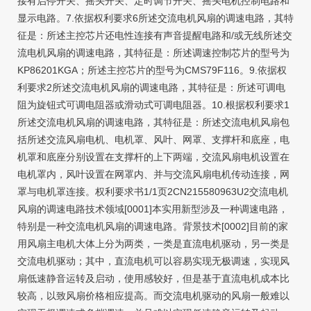
接有启停开关、摇头开关、定时调节开关、摇头电机控制电路和
显示电路。7.依据权利要求6所述交流电机风扇的调速电路，其特
征是：所述主控芯片还电性连接有声音提醒电路和/或无线所述交
流电机风扇的调速电路，其特征是：所述调速控制芯片的型号为
KP86201KGA；所述主控芯片的型号为CMS79F116。9.依据权
利要求2所述交流电机风扇的调速电路，其特征是：所述可调电
阻为旋钮式可调电阻器或滑动式可调电阻器。10.根据权利要求1
所述交流电机风扇的调速电路，其特征是：所述交流电机风扇包
括所述交流风扇电机、电机罩、风叶、网罩、支撑杆和底座，电
机罩和底座分别设置在支撑杆的上下两端，交流风扇电机设置在
电机罩内，风叶设置在网罩内、并与交流风扇电机传动连接，网
罩与电机罩连接。权利要求书1/1页2CN215580963U2交流电机
风扇的调速电路技术领域[0001]本实用新型涉及一种调速电路，
特别是一种交流电机风扇的调速电路。背景技术[0002]目前的家
用风扇主电机大体上分为两类，一类是直流电机驱动，另一类是
交流电机驱动；其中，直流电机可以容易实现无极调速，实现风
扇低速静音运转及启动，使用感较好，但是基于直流电机成本比
较高，以致风扇价格相应提高。而交流电机驱动的风扇一般难以