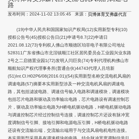
路
发布时间：2024-11-02 13:05:45 来源：
贝博体育艾弗森代言
(19)中华人民共和国国家知识产权局(12)实用新型专利(10)
授权公告号(45)授权公告日(21)申请号8.7(22)申请日
2021.08.12(73)专利权人佛山市顺德区珀菲电子有限公司地址
528311广东省佛山市北滘镇顺江社区居民委员会工业园兴业东路
2号之二启德置业园1(72)发明人闫巨良(74)专利代理机构佛山市
顺航知识产权代理事务所(普通合伙)44743代理人吕培新
(51)Int.Cl.H02P6/08(2016.01)(54)实用新型名称交流电机风扇的
调速电路(57)摘要本实用新型涉及一种交流电机风扇的调速电
路，其包括滤波电路、调速信号输入电路和调速模块，调速模块
包括芯片电路和驱动及功率输出电路，芯片电路设有调速控制芯
片，驱动及功率输出电路为H桥电机驱动电路，H桥电机驱动电路
与调速控制芯片经过控制信号连接，调速控制芯片还设有脉冲宽
度调制信号引脚、接地引脚和电源电压引脚，H桥电机驱动电路
还设有交流输出端，交流输出端用于与交流风扇电机电性连接。
本实用新型采用具有调速模块的电路，结合脉冲宽度调制信号引