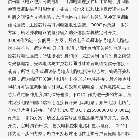
信号输入电路包括可调电阻，可调电阻连接在所述接地引脚和脉
冲宽度调制信号引脚之间；或者，接地引脚和脉冲宽度调制信号
引脚之间设有光耦电路，光耦电路与主控芯片通过脉冲宽度调制
信号连接，主控芯片与可调电阻电性连接。[0008]作为进一步的
方案，所述滤波电路的电源输入端外连接有机械定时开关。
[0009]作为进一步的另一方案，所述电子式调速信号输入电路包
括主控芯片、调速点动 开关和电阻，调速点动开关通过电阻与主
控芯片电性连接，所述接地引脚和脉冲宽度调制 信号引脚之间设
有光耦电路，光耦电路与主控芯片通过脉冲宽度调制信号连接；
或者，所述 电子式调速信号输入电路包括主控芯片、编码开关和
电阻，调速编码开关通过电阻与主控 芯片电性连接，所述接地引
脚和脉冲宽度调制信号引脚之间设有光耦电路，光耦电路与主 控
芯片通过脉冲宽度调制信号连接。 [0010] 作为进一步的方案，所
述滤波电路的输出端外还连接有开关电源电路，开关电源 电路与
主控芯片供电连接。 说明书 1/6 页 3 CN 215580963 U 3 [0011]
作为进一步的方案，所述主控芯片还电性连接有启停开关、摇头
开关、定时调节开 关、摇头电机控制电路和显示电路。 [0012]
作为进一步的方案，所述主控芯片还电性连接有声音提醒电路和/