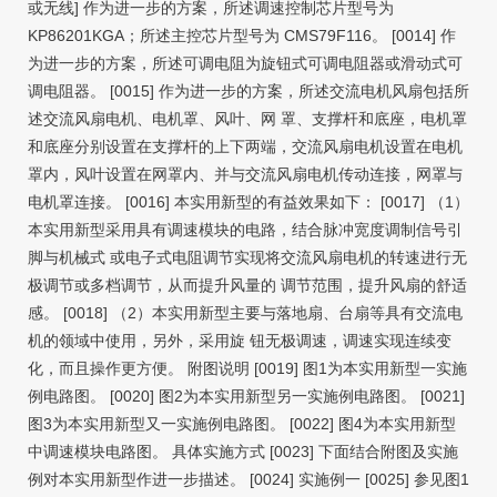
或无线] 作为进一步的方案，所述调速控制芯片型号为
KP86201KGA；所述主控芯片型号为 CMS79F116。 [0014] 作
为进一步的方案，所述可调电阻为旋钮式可调电阻器或滑动式可
调电阻器。 [0015] 作为进一步的方案，所述交流电机风扇包括所
述交流风扇电机、电机罩、风叶、网 罩、支撑杆和底座，电机罩
和底座分别设置在支撑杆的上下两端，交流风扇电机设置在电机
罩内，风叶设置在网罩内、并与交流风扇电机传动连接，网罩与
电机罩连接。 [0016] 本实用新型的有益效果如下： [0017] （1）
本实用新型采用具有调速模块的电路，结合脉冲宽度调制信号引
脚与机械式 或电子式电阻调节实现将交流风扇电机的转速进行无
极调节或多档调节，从而提升风量的 调节范围，提升风扇的舒适
感。 [0018] （2）本实用新型主要与落地扇、台扇等具有交流电
机的领域中使用，另外，采用旋 钮无极调速，调速实现连续变
化，而且操作更方便。 附图说明 [0019] 图1为本实用新型一实施
例电路图。 [0020] 图2为本实用新型另一实施例电路图。 [0021]
图3为本实用新型又一实施例电路图。 [0022] 图4为本实用新型
中调速模块电路图。 具体实施方式 [0023] 下面结合附图及实施
例对本实用新型作进一步描述。 [0024] 实施例一 [0025] 参见图1