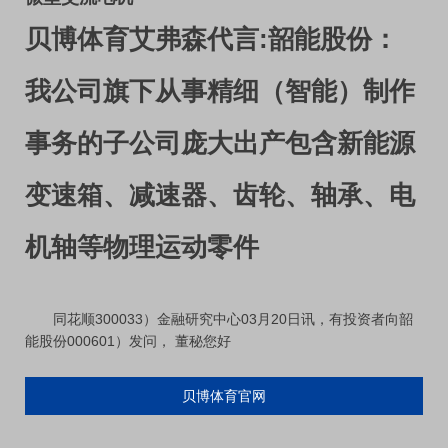
贝博体育艾弗森代言:韶能股份：
我公司旗下从事精细（智能）制作
事务的子公司庞大出产包含新能源
变速箱、减速器、齿轮、轴承、电
机轴等物理运动零件
同花顺300033）金融研究中心03月20日讯，有投资者向韶
能股份000601）发问， 董秘您好
贝博体育官网