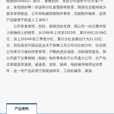
能股份000601）发问， 董秘您好。祝贺公司股价今日大涨7个
点，体现很好啊！应该和分红超预期有联系，期望往后能持续为
股东发明收益。公司有机械智能制作事务，也能制作轴承，这类
产品能用于机器人工业吗？
公司答复表明，您好。谢谢您的支撑。我公司一向注重对投
入财物的人的报答，从1996年上市至2023年，累计分红19.09亿
元，加上2024年前三季度分红，累计分红金额估计为21.22亿
元，切实落实中国证监会关于鼓舞上市公司分红的方针。往后我
公司将尽力做好经营管理，不断的进步成绩，活跃报答股东。我
公司旗下从事精细（智能）制作事务的子公司庞大公司，出产包
含新能源变速箱、减速器、齿轮、轴承、电机轴等物理运动零
件，这一些产品应用于新能源轿车、工程机械等。谢谢。
产品资料