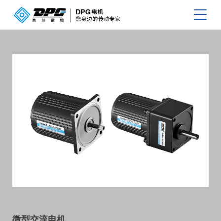
微型交流电机