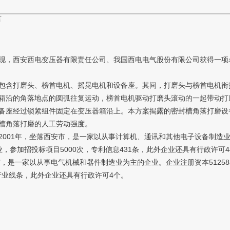
言
显现，西安西电变压器有限责任公司、我国西电电气股份有限公司获得一项
含打磨头、榜首电机、摇晃电机和设备座。其间，打磨头与榜首电机衔
箱沿的角落地点的圆弧往复运动，榜首电机驱动打磨头滚动的一起带动打
备座经过锁紧组件固定在变压器箱沿上。本方案揭露的密封槽角落打磨设
槽角落打磨的人工劳动强度。
01年，坐落西安市，是一家以从事计算机、通讯和其他电子设备制造业为
参加招投标项目5000次，专利信息431条，此外企业还具有行政许可4
是一家以从事电气机械和器件制造业为主的企业。企业注册资本512588
产业线条，此外企业还具有行政许可4个。