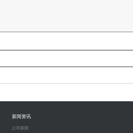
新闻资讯
公司新闻