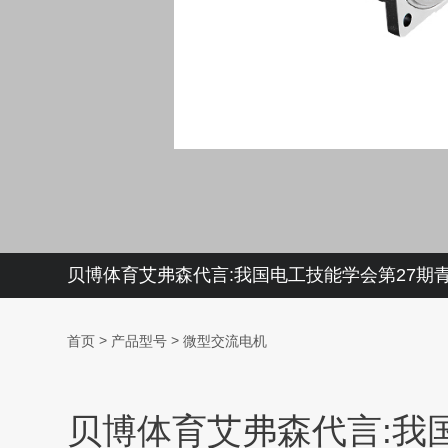
贝博体育艾弗森代言:我国电工技能学会第27
>
>
首页
产品型号
微型交流电机
贝博体育艾弗森代言:我