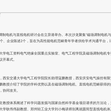
言
场调制电机与直线电机研讨会在立异港举办。本次沙龙聚集“磁场调制电机
8个、企业陈述2个，旨在为高性能电机范畴青年学者供给学术沟通平台，
学电工资料电气绝缘全国重点实验室、电气工程学院及磁场调制电机专
议开幕式。
西安交通大学电气工程学院院长助理寇鹏教授，西安庆安电气操控有限
鹏教授介绍了学院的学科优势以及在磁场调制电机、直线电机范畴获得的
，协同攻关。
教授体系阐述了科学问题发掘与国家自然科学基金项目请求的方法论，
学耿伟伟副教授、郑州轻工业大学刘小梅讲师别离就圆筒型直线电机体