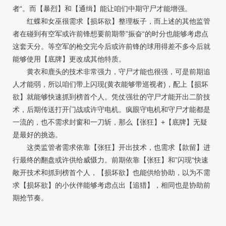
者“。而【暴烈】和【通缉】能让咱们中期守尸才能增强。
红蝶和女巫很需求【损坏欲】整理板子，而上述的其他监管
者在碰到有空军或许前锋想要前期带”振奋“的时分也能够考虑点
这套天分。等空军的枪交完今后或许前锋的球用得差不多今后就
能够使用【底牌】更改成其他特质。
黄衣和鹿头的技术非常强力，守尸才能也很强，可是前期追
人才能弱，所以咱们带上闪现(黄衣能够带巡视者)，配上【损坏
欲】就能够快速抓到榜首个人。凭仗强壮的守尸才能开出二阶技
术，后期传送打开门战或许守电机。疯眼守电机和守尸才能都是
一流的，也不需求封窗和一刀斩，那么【张狂】+【底牌】无疑
是最好的挑选。
这类监管者需求依靠【张狂】开出技术，也需求【款留】进
行最终的翻盘或许供给威慑力。前期依靠【张狂】和”闪现“快速
敞开技术和抓到榜首个人，【损坏欲】也能供给协助，以为不需
求【损坏欲】的小伙伴能够考虑点出【追猎】，相同也是协助前
期抢节奏。