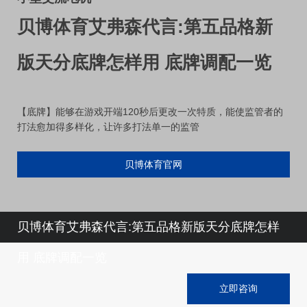
贝博体育艾弗森代言:第五品格新
版天分底牌怎样用 底牌调配一览
【底牌】能够在游戏开端120秒后更改一次特质，能使监管者的
打法愈加得多样化，让许多打法单一的监管
贝博体育官网
贝博体育艾弗森代言:第五品格新版天分底牌怎样
用 底牌调配一览
立即咨询